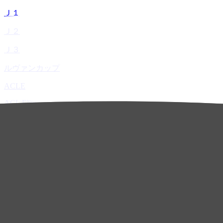
Ｊ１
Ｊ２
Ｊ３
ルヴァンカップ
ACLE
ACL Elite
ACL2
ACL Two
U-21
ホーム
試合速報