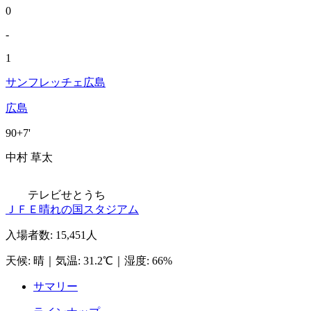
0
-
1
サンフレッチェ広島
広島
90+7'
中村 草太
テレビせとうち
ＪＦＥ晴れの国スタジアム
入場者数
:
15,451人
天候
:
晴
｜
気温
:
31.2℃
｜
湿度
:
66%
サマリー