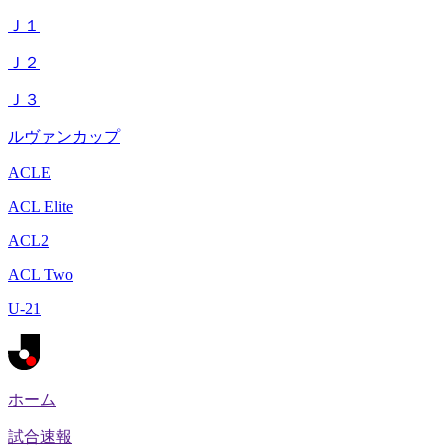
Ｊ１
Ｊ２
Ｊ３
ルヴァンカップ
ACLE
ACL Elite
ACL2
ACL Two
U-21
ホーム
試合速報