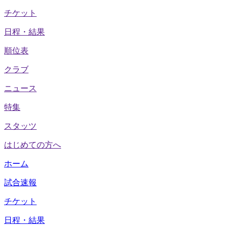
チケット
日程・結果
順位表
クラブ
ニュース
特集
スタッツ
はじめての方へ
ホーム
試合速報
チケット
日程・結果