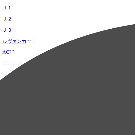
Ｊ１
Ｊ２
Ｊ３
ルヴァンカップ
ACLE
ACL Elite
ACL2
ACL Two
U-21
ホーム
試合速報