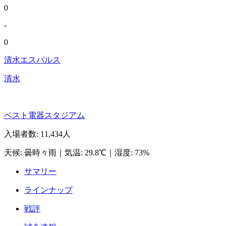
0
-
0
清水エスパルス
清水
ベスト電器スタジアム
入場者数
:
11,434人
天候
:
曇時々雨
｜
気温
:
29.8℃
｜
湿度
:
73%
サマリー
ラインナップ
戦評