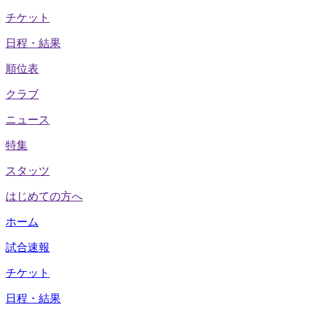
チケット
日程・結果
順位表
クラブ
ニュース
特集
スタッツ
はじめての方へ
ホーム
試合速報
チケット
日程・結果