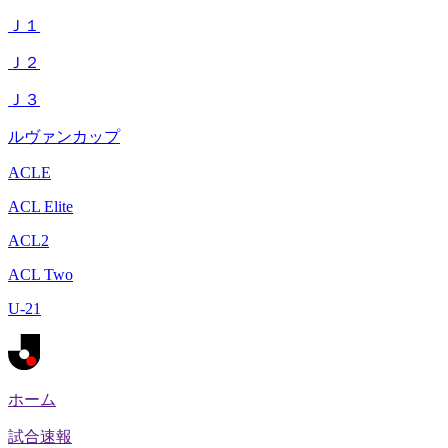
Ｊ１
Ｊ２
Ｊ３
ルヴァンカップ
ACLE
ACL Elite
ACL2
ACL Two
U-21
ホーム
試合速報