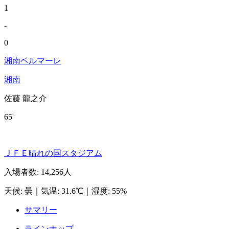
1
-
0
湘南ベルマーレ
湘南
佐藤 龍之介
65'
ＪＦＥ晴れの国スタジアム
入場者数
:
14,256人
天候
:
曇
｜
気温
:
31.6℃
｜
湿度
:
55%
サマリー
ラインナップ