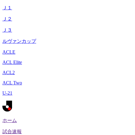
Ｊ１
Ｊ２
Ｊ３
ルヴァンカップ
ACLE
ACL Elite
ACL2
ACL Two
U-21
ホーム
試合速報