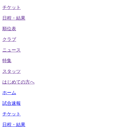
チケット
日程・結果
順位表
クラブ
ニュース
特集
スタッツ
はじめての方へ
ホーム
試合速報
チケット
日程・結果