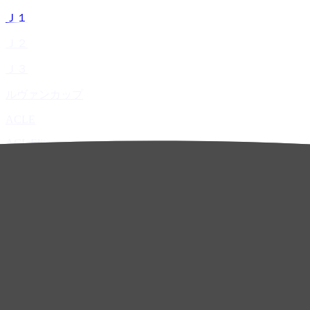
Ｊ１
Ｊ２
Ｊ３
ルヴァンカップ
ACLE
ACL Elite
ACL2
ACL Two
U-21
ホーム
試合速報