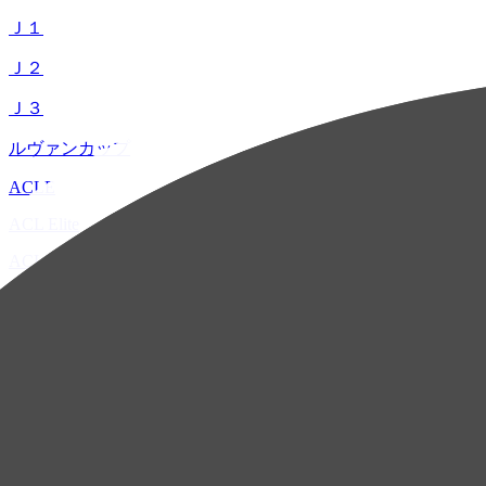
Ｊ１
Ｊ２
Ｊ３
ルヴァンカップ
ACLE
ACL Elite
ACL2
ACL Two
U-21
ホーム
試合速報