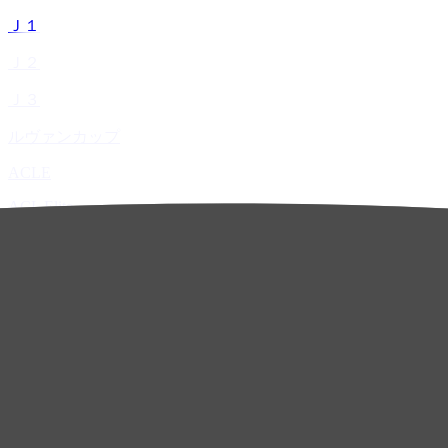
Ｊ１
Ｊ２
Ｊ３
ルヴァンカップ
ACLE
ACL Elite
ACL2
ACL Two
U-21
ホーム
試合速報