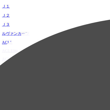
Ｊ１
Ｊ２
Ｊ３
ルヴァンカップ
ACLE
ACL Elite
ACL2
ACL Two
U-21
ホーム
試合速報