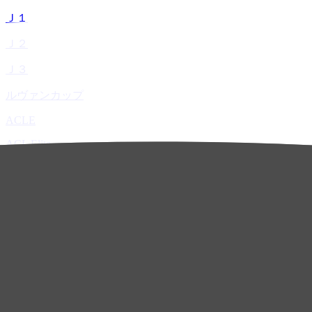
Ｊ１
Ｊ２
Ｊ３
ルヴァンカップ
ACLE
ACL Elite
ACL2
ACL Two
U-21
ホーム
試合速報