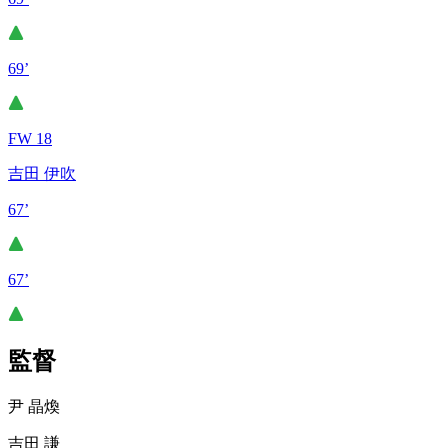
69’
FW 18
吉田 伊吹
67’
67’
監督
尹 晶煥
吉田 謙