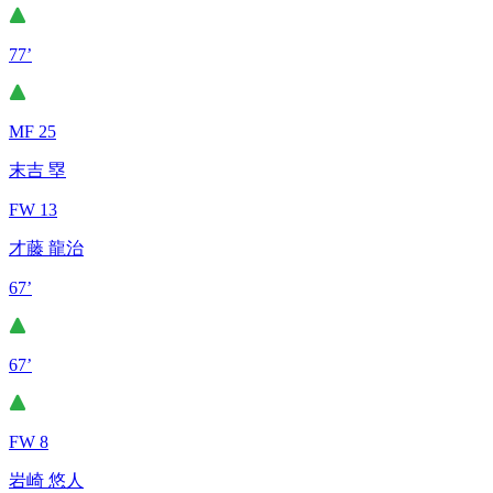
77’
MF 25
末吉 塁
FW 13
才藤 龍治
67’
67’
FW 8
岩崎 悠人