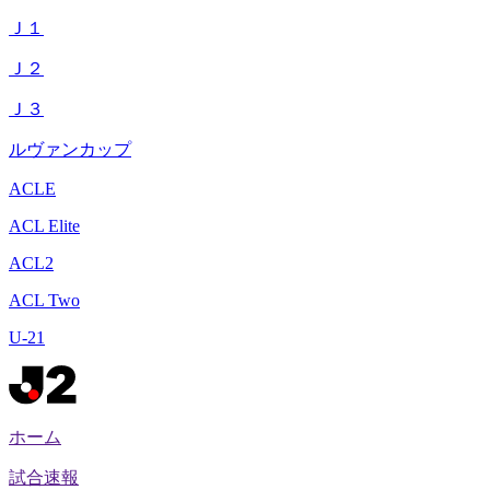
Ｊ１
Ｊ２
Ｊ３
ルヴァンカップ
ACLE
ACL Elite
ACL2
ACL Two
U-21
ホーム
試合速報