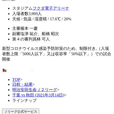
スタジアム
フクダ電子アリーナ
入場者数
3,969人
天候 / 気温 / 湿度
晴 / 17.6℃ / 20%
主審
榎本 一慶
副審
塩津 祐介、船橋 昭次
第４の審判員
林 可人
新型コロナウイルス感染予防対策のため、制限付き,（入場
者数上限「5000人以下」又は収容率「50%以下」）での試合
開催
TOP
>
日程・結果
>
明治安田生命Ｊ２リーグ
>
千葉 vs 秋田 (2021年3月14日)
>
ラインナップ
Ｊリーグ公式サービス