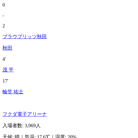
0
-
2
ブラウブリッツ秋田
秋田
4'
茂 平
17'
輪笠 祐士
フクダ電子アリーナ
入場者数
:
3,969人
天候
:
晴
｜
気温
:
17.6℃
｜
湿度
:
20%