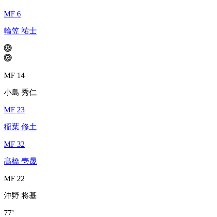
MF 6
輪笠 祐士
MF 14
小島 秀仁
MF 23
稲葉 修土
MF 32
髙橋 壱晟
MF 22
沖野 将基
77’