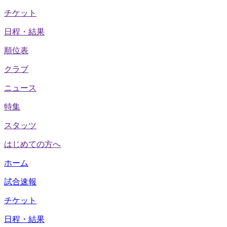
チケット
日程・結果
順位表
クラブ
ニュース
特集
スタッツ
はじめての方へ
ホーム
試合速報
チケット
日程・結果