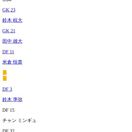
GK 23
鈴木 椋大
GK 21
田中 雄大
DF 11
米倉 恒貴
DF 3
鈴木 準弥
DF 15
チャン ミンギュ
DF 32