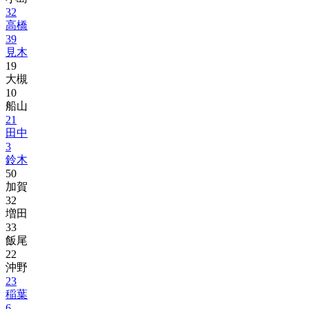
32
高橋
39
見木
19
大槻
10
船山
21
田中
3
鈴木
50
加賀
32
増田
33
飯尾
22
沖野
23
稲葉
6