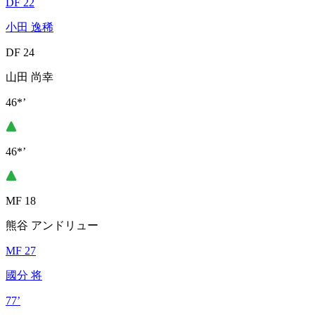
DF 22
小田 逸稀
DF 24
山田 尚幸
46*’
46*’
MF 18
熊谷 アンドリュー
MF 27
國分 将
77’