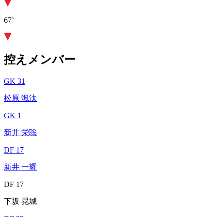
67’
控えメンバー
GK 31
松原 颯汰
GK 1
新井 栄聡
DF 17
新井 一耀
DF 17
下坂 晃城