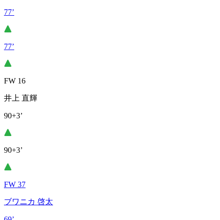
77’
77’
FW 16
井上 直輝
90+3’
90+3’
FW 37
ブワニカ 啓太
69’