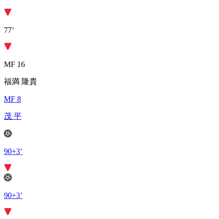
77’
MF 16
福満 隆貴
MF 8
茂 平
90+3’
90+3’