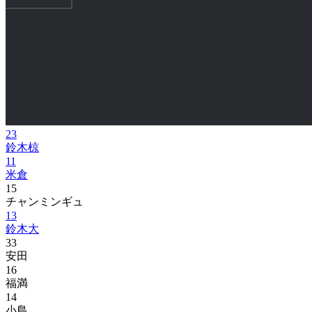
23
鈴木椋
11
米倉
15
チャンミンギュ
13
鈴木大
33
安田
16
福満
14
小島