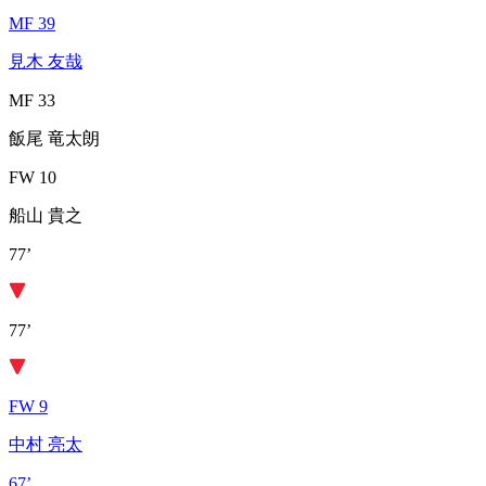
MF 39
見木 友哉
MF 33
飯尾 竜太朗
FW 10
船山 貴之
77’
77’
FW 9
中村 亮太
67’