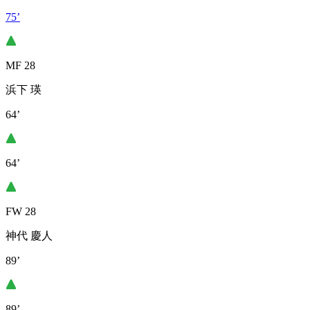
75’
MF 28
浜下 瑛
64’
64’
FW 28
神代 慶人
89’
89’