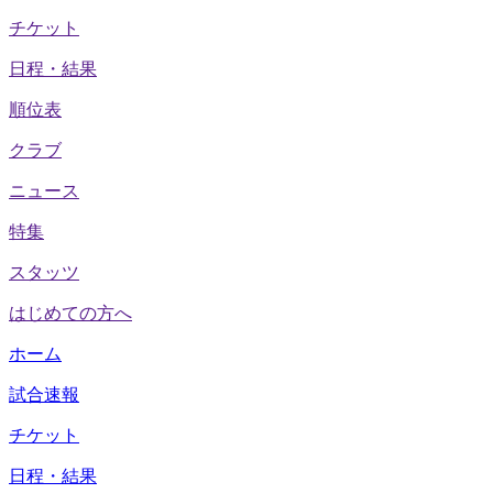
チケット
日程・結果
順位表
クラブ
ニュース
特集
スタッツ
はじめての方へ
ホーム
試合速報
チケット
日程・結果