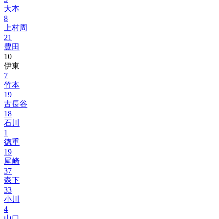
大本
8
上村周
21
豊田
10
伊東
7
竹本
19
古長谷
18
石川
1
徳重
19
尾崎
37
森下
33
小川
4
山口