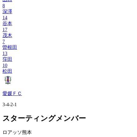
8
深澤
14
谷本
17
茂木
7
曽根田
13
窪田
10
松田
愛媛ＦＣ
3-4-2-1
スターティングメンバー
ロアッソ熊本