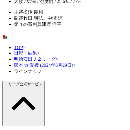
天候 / 気温 / 湿度
雨 / 25.6℃ / 77%
主審
松澤 慶和
副審
竹田 明弘、中澤 涼
第４の審判員
津野 洋平
TOP
>
日程・結果
>
明治安田Ｊ２リーグ
>
熊本 vs 愛媛 (2024年6月29日)
>
ラインナップ
Ｊリーグ公式サービス