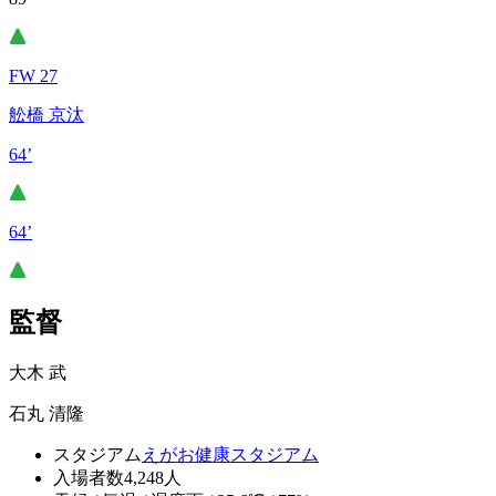
FW 27
舩橋 京汰
64’
64’
監督
大木 武
石丸 清隆
スタジアム
えがお健康スタジアム
入場者数
4,248人