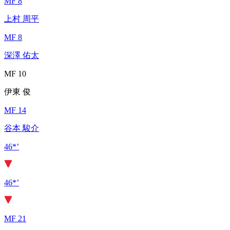
MF 8
上村 周平
MF 8
深澤 佑太
MF 10
伊東 俊
MF 14
谷本 駿介
46*’
46*’
MF 21