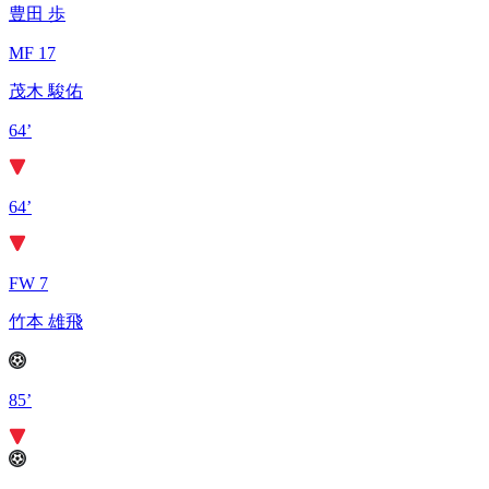
豊田 歩
MF 17
茂木 駿佑
64’
64’
FW 7
竹本 雄飛
85’