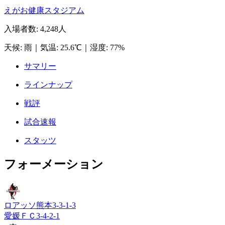
えがお健康スタジアム
入場者数
:
4,248人
天候
:
雨
｜
気温
:
25.6℃
｜
湿度
:
77%
サマリー
ラインナップ
戦評
試合速報
スタッツ
フォーメーション
ロアッソ熊本
3-3-1-3
愛媛ＦＣ
3-4-2-1