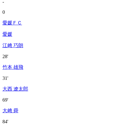
-
0
愛媛ＦＣ
愛媛
江﨑 巧朗
28'
竹本 雄飛
31'
大西 遼太郎
69'
大﨑 舜
84'