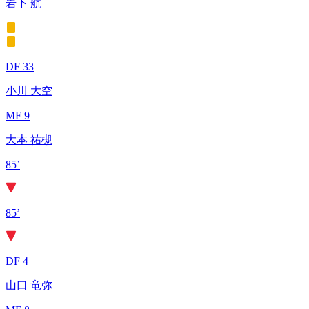
岩下 航
DF 33
小川 大空
MF 9
大本 祐槻
85’
85’
DF 4
山口 竜弥