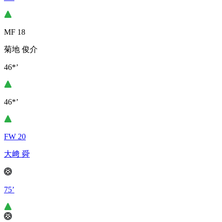
MF 18
菊地 俊介
46*’
46*’
FW 20
大﨑 舜
75’