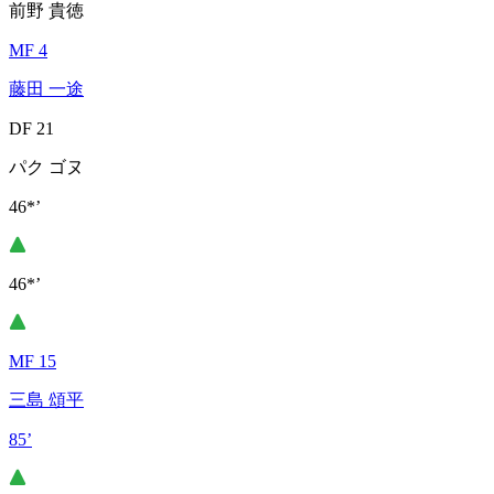
前野 貴徳
MF 4
藤田 一途
DF 21
パク ゴヌ
46*’
46*’
MF 15
三島 頌平
85’