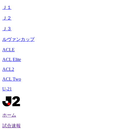
Ｊ１
Ｊ２
Ｊ３
ルヴァンカップ
ACLE
ACL Elite
ACL2
ACL Two
U-21
ホーム
試合速報