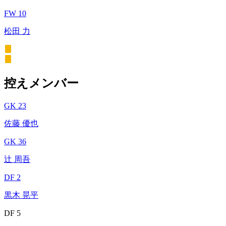
FW 10
松田 力
控えメンバー
GK 23
佐藤 優也
GK 36
辻 周吾
DF 2
黒木 晃平
DF 5