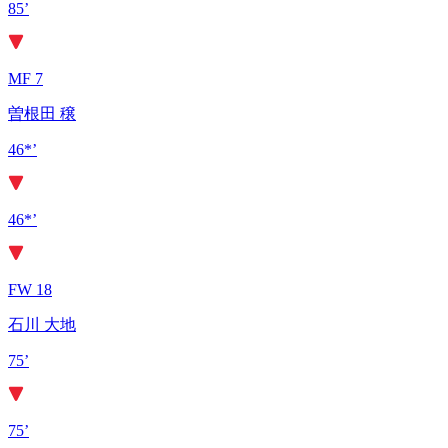
85’
MF 7
曽根田 穣
46*’
46*’
FW 18
石川 大地
75’
75’