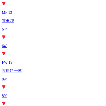
MF 13
窪田 稜
64’
64’
FW 19
古長谷 千博
89’
89’