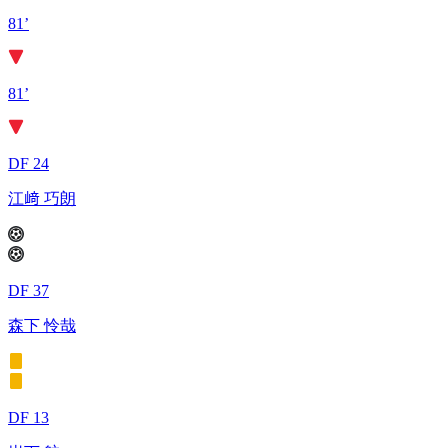
81’
81’
DF 24
江﨑 巧朗
DF 37
森下 怜哉
DF 13