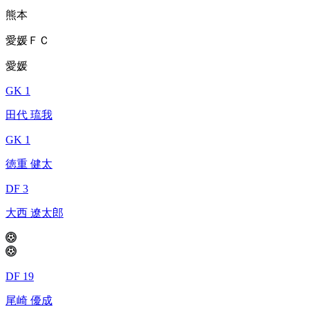
熊本
愛媛ＦＣ
愛媛
GK 1
田代 琉我
GK 1
徳重 健太
DF 3
大西 遼太郎
DF 19
尾崎 優成