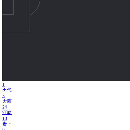
1
田代
3
大西
24
江崎
13
岩下
9