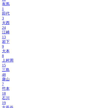
有馬
1
田代
3
大西
24
江崎
13
岩下
9
大本
8
上村周
15
三島
48
唐山
7
竹本
18
石川
19
古長谷