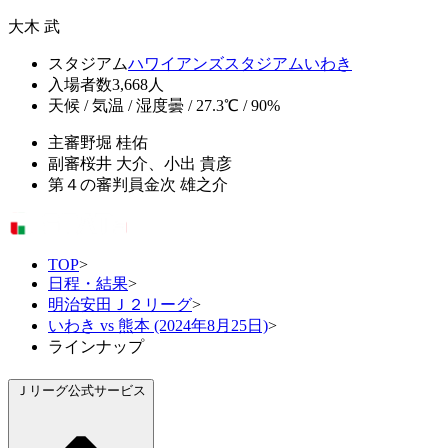
大木 武
スタジアム
ハワイアンズスタジアムいわき
入場者数
3,668人
天候 / 気温 / 湿度
曇 / 27.3℃ / 90%
主審
野堀 桂佑
副審
桜井 大介、小出 貴彦
第４の審判員
金次 雄之介
TOP
>
日程・結果
>
明治安田Ｊ２リーグ
>
いわき vs 熊本 (2024年8月25日)
>
ラインナップ
Ｊリーグ公式サービス