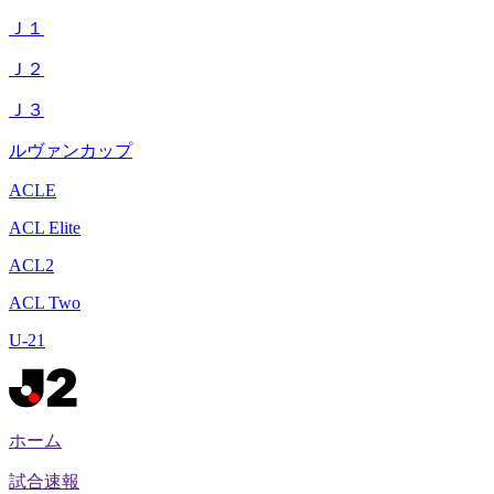
Ｊ１
Ｊ２
Ｊ３
ルヴァンカップ
ACLE
ACL Elite
ACL2
ACL Two
U-21
ホーム
試合速報