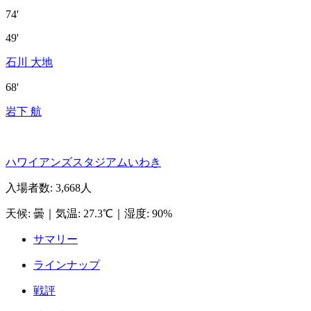
74'
49'
石川 大地
68'
岩下 航
ハワイアンズスタジアムいわき
入場者数
:
3,668人
天候
:
曇
｜
気温
:
27.3℃
｜
湿度
:
90%
サマリー
ラインナップ
戦評