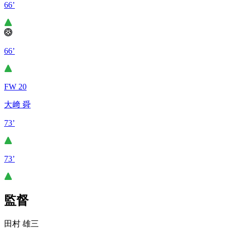
66’
66’
FW 20
大﨑 舜
73’
73’
監督
田村 雄三