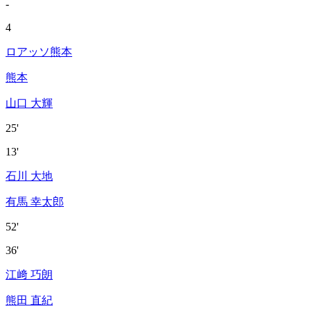
-
4
ロアッソ熊本
熊本
山口 大輝
25'
13'
石川 大地
有馬 幸太郎
52'
36'
江﨑 巧朗
熊田 直紀