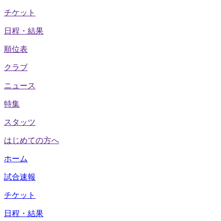
チケット
日程・結果
順位表
クラブ
ニュース
特集
スタッツ
はじめての方へ
ホーム
試合速報
チケット
日程・結果