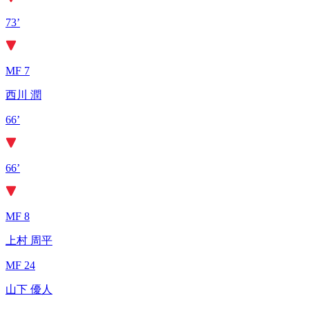
73’
MF 7
西川 潤
66’
66’
MF 8
上村 周平
MF 24
山下 優人