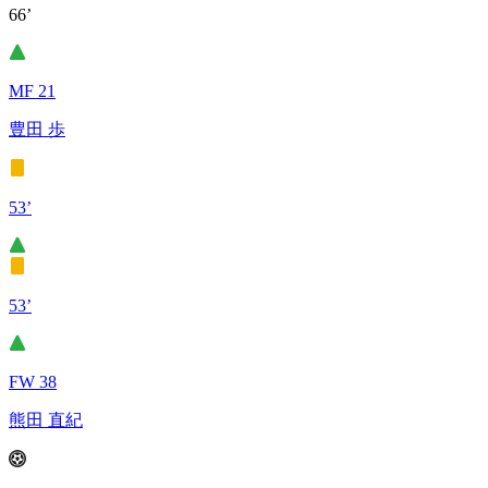
66’
MF 21
豊田 歩
53’
53’
FW 38
熊田 直紀