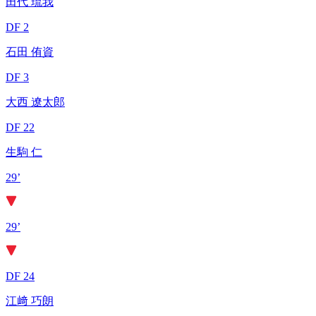
田代 琉我
DF 2
石田 侑資
DF 3
大西 遼太郎
DF 22
生駒 仁
29’
29’
DF 24
江﨑 巧朗