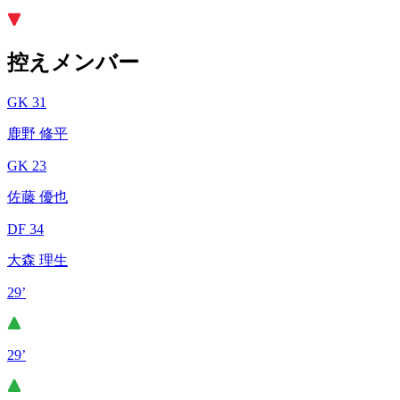
控えメンバー
GK 31
鹿野 修平
GK 23
佐藤 優也
DF 34
大森 理生
29’
29’