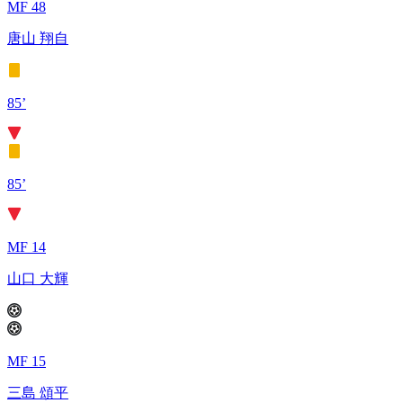
MF 48
唐山 翔自
85’
85’
MF 14
山口 大輝
MF 15
三島 頌平