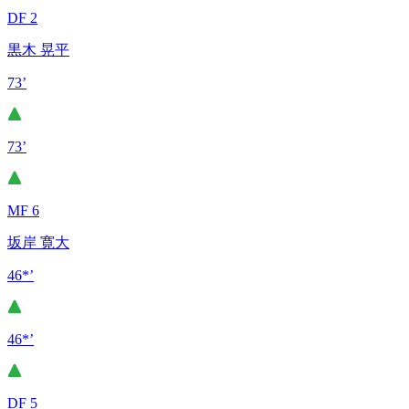
DF 2
黒木 晃平
73’
73’
MF 6
坂岸 寛大
46*’
46*’
DF 5