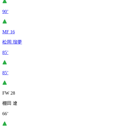
90’
MF 16
松岡 瑠夢
85’
85’
FW 28
棚田 遼
66’