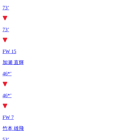
73’
73’
FW 15
加瀬 直輝
46*’
46*’
FW 7
竹本 雄飛
53’