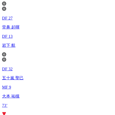
DF 27
堂鼻 起暉
DF 13
岩下 航
DF 32
五十嵐 聖己
MF 9
大本 祐槻
73’