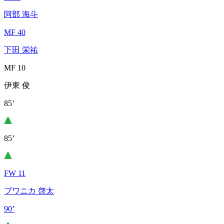
阿部 海斗
MF 40
下田 栄祐
MF 10
伊東 俊
85’
85’
FW 11
ブワニカ 啓太
90’