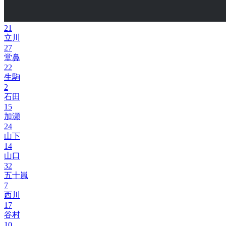
21
立川
27
堂鼻
22
生駒
2
石田
15
加瀬
24
山下
14
山口
32
五十嵐
7
西川
17
谷村
10