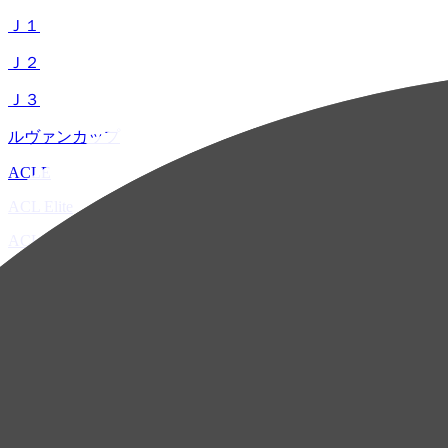
Ｊ１
Ｊ２
Ｊ３
ルヴァンカップ
ACLE
ACL Elite
ACL2
ACL Two
U-21
ホーム
試合速報