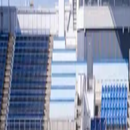
徳島ヴォルティス
vs
カターレ