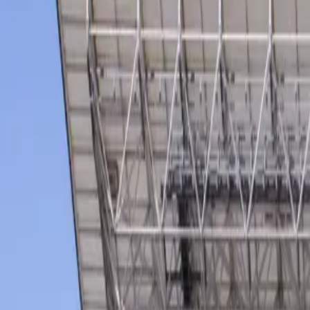
順位表
クラブ
ニュース
特集
スタッツ
はじめての方へ