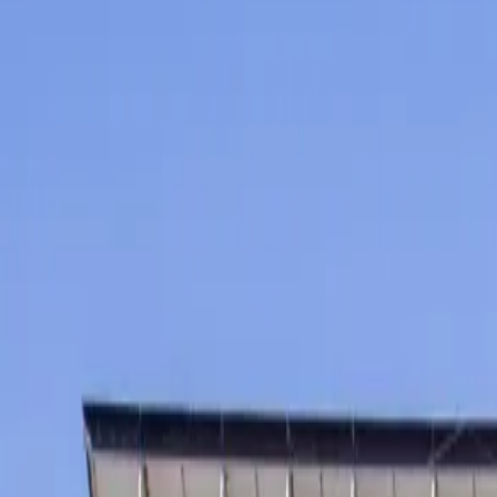
チケット
日程・結果
順位表
クラブ
ニュース
特集
スタッツ
はじめての方へ
ホーム
試合速報
チケット
日程・結果