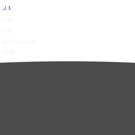
Ｊ１
Ｊ２
Ｊ３
ルヴァンカップ
ACLE
ACL Elite
ACL2
ACL Two
U-21
ホーム
試合速報