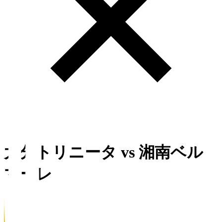
大分トリニータ
vs
湘南ベル
マーレ