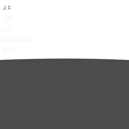
Ｊ１
Ｊ２
Ｊ３
ルヴァンカップ
ACLE
ACL Elite
ACL2
ACL Two
U-21
ホーム
試合速報