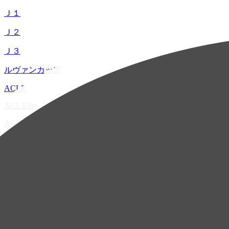
Ｊ１
Ｊ２
Ｊ３
ルヴァンカップ
ACLE
ACL Elite
ACL2
ACL Two
U-21
ホーム
試合速報