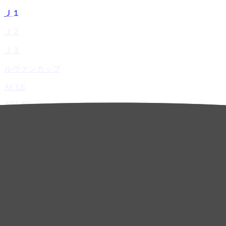
Ｊ１
Ｊ２
Ｊ３
ルヴァンカップ
ACLE
ACL Elite
ACL2
ACL Two
U-21
ホーム
試合速報