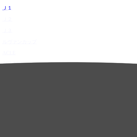
Ｊ１
Ｊ２
Ｊ３
ルヴァンカップ
ACLE
ACL Elite
ACL2
ACL Two
U-21
ホーム
試合速報