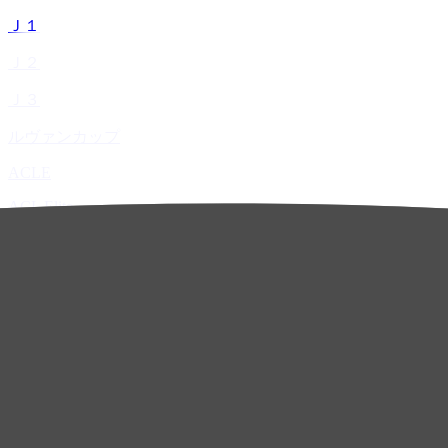
Ｊ１
Ｊ２
Ｊ３
ルヴァンカップ
ACLE
ACL Elite
ACL2
ACL Two
U-21
ホーム
試合速報