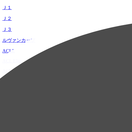
Ｊ１
Ｊ２
Ｊ３
ルヴァンカップ
ACLE
ACL Elite
ACL2
ACL Two
U-21
ホーム
試合速報