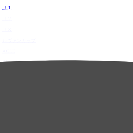
Ｊ１
Ｊ２
Ｊ３
ルヴァンカップ
ACLE
ACL Elite
ACL2
ACL Two
U-21
ホーム
試合速報