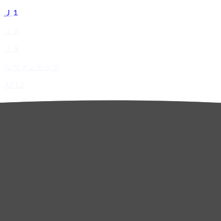
Ｊ１
Ｊ２
Ｊ３
ルヴァンカップ
ACLE
ACL Elite
ACL2
ACL Two
U-21
ホーム
試合速報