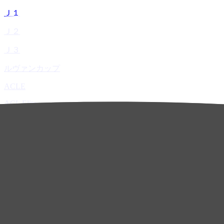
Ｊ１
Ｊ２
Ｊ３
ルヴァンカップ
ACLE
ACL Elite
ACL2
ACL Two
U-21
ホーム
試合速報