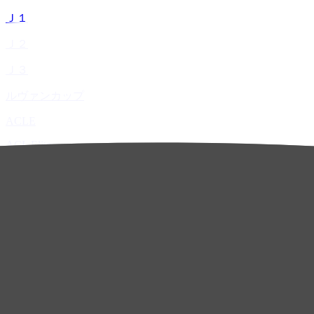
Ｊ１
Ｊ２
Ｊ３
ルヴァンカップ
ACLE
ACL Elite
ACL2
ACL Two
U-21
ホーム
試合速報