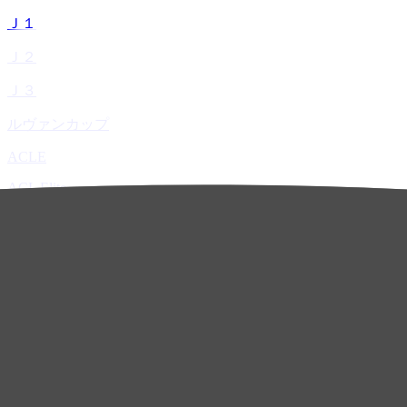
Ｊ１
Ｊ２
Ｊ３
ルヴァンカップ
ACLE
ACL Elite
ACL2
ACL Two
U-21
ホーム
試合速報