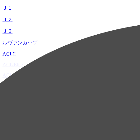
Ｊ１
Ｊ２
Ｊ３
ルヴァンカップ
ACLE
ACL Elite
ACL2
ACL Two
U-21
ホーム
試合速報