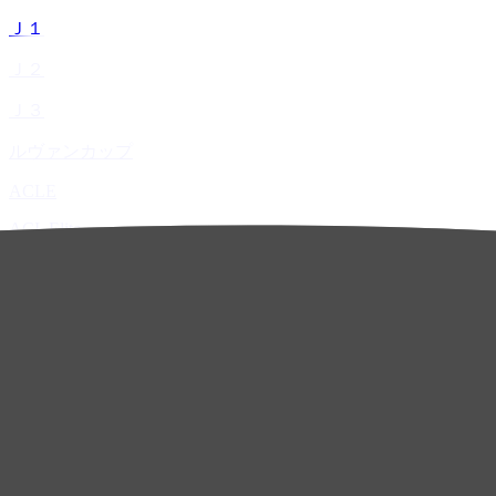
Ｊ１
Ｊ２
Ｊ３
ルヴァンカップ
ACLE
ACL Elite
ACL2
ACL Two
U-21
ホーム
試合速報