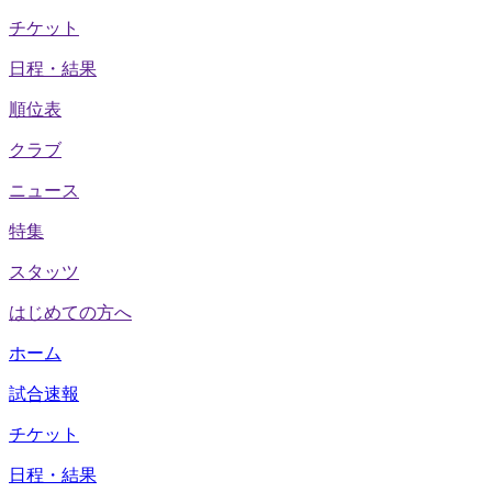
チケット
日程・結果
順位表
クラブ
ニュース
特集
スタッツ
はじめての方へ
ホーム
試合速報
チケット
日程・結果