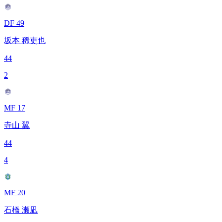
DF 49
坂本 稀吏也
44
2
MF 17
寺山 翼
44
4
MF 20
石橋 瀬凪