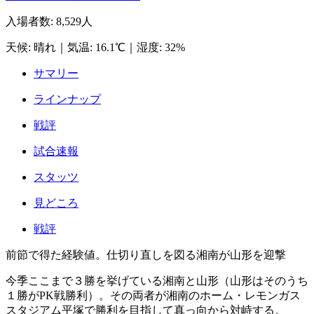
入場者数
:
8,529人
天候
:
晴れ
｜
気温
:
16.1℃
｜
湿度
:
32%
サマリー
ラインナップ
戦評
試合速報
スタッツ
見どころ
戦評
前節で得た経験値。仕切り直しを図る湘南が山形を迎撃
今季ここまで３勝を挙げている湘南と山形（山形はそのうち
１勝がPK戦勝利）。その両者が湘南のホーム・レモンガス
スタジアム平塚で勝利を目指して真っ向から対峙する。