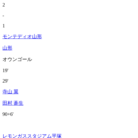
2
-
1
モンテディオ山形
山形
オウンゴール
19'
29'
寺山 翼
田村 蒼生
90+6'
レモンガススタジアム平塚