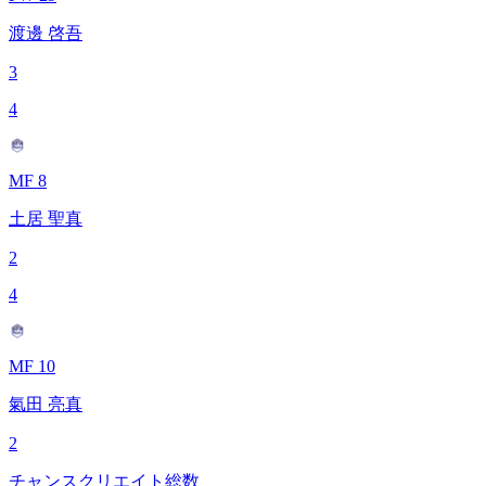
渡邊 啓吾
3
4
MF 8
土居 聖真
2
4
MF 10
氣田 亮真
2
チャンスクリエイト総数