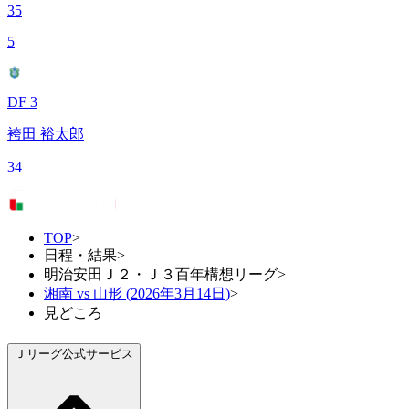
35
5
DF 3
袴田 裕太郎
34
TOP
>
日程・結果
>
明治安田Ｊ２・Ｊ３百年構想リーグ
>
湘南 vs 山形 (2026年3月14日)
>
見どころ
Ｊリーグ公式サービス