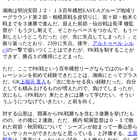
湘南は明治安田Ｊ２・Ｊ３百年構想EAST-Aグループ地域リ
ーグラウンド第２節・相模原戦を皮切りに、前々節・栃木Ｃ
戦までを３連勝で進んだ。迎えた前節・仙台戦は長澤 徹監
督が「もう少し耐えて、そこからペースをつかんで、もう一
刺しというところだった（が、先に失点してしまった）」と
振り返ったとおり、23分に失点。後半、
アルトゥール シル
バ
の一撃で追いつくことはできたが、PK戦を制することが
できず、勝点１の獲得にとどまった。
ただ、ここでPK戦という百年構想リーグならではのレギュ
レーションを初めて経験できたことは、湘南にとってプラス
だ。GK
上福元 直人
も「次に生かせる良い経験だった。自分
としても積み上げるものが増えたので、負けてしまったが、
次にもし（PK戦が）来たときには勝って学びたい。そうい
うふうにつなげていきたい」と前を向く。
対する山形は、開幕からPK戦勝ちを含む３連勝を挙げたも
のの、その後に２連敗。ただ、横内 昭展監督は０－１で敗
れた前節・秋田戦について「シーズンが始まって一番山形ら
しいサッカーができたかなと思っている」と評価する。
土居
聖真
は「率直にもったいない試合」とも悔やんだが、少しず