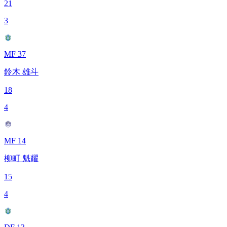
21
3
MF 37
鈴木 雄斗
18
4
MF 14
柳町 魁耀
15
4