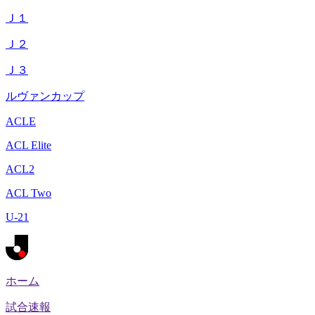
Ｊ１
Ｊ２
Ｊ３
ルヴァンカップ
ACLE
ACL Elite
ACL2
ACL Two
U-21
ホーム
試合速報