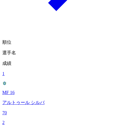
順位
選手名
成績
1
MF 16
アルトゥール シルバ
70
2