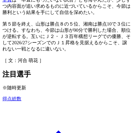
つ内容面が追い求めるものに近づいているからこそ、今節は
勝利という結果を手にして自信を深めたい。
第５節を終え、山形は勝点８の５位、湘南は勝点10で３位に
つける。すなわち、今節は山形が90分で勝利した場合、順位
が逆転する。互いにＪ２・Ｊ３百年構想リーグでの優勝、そ
して2026/27シーズンでのＪ１昇格を見据えるからこそ、譲
れない一戦となるに違いない。
［ 文：河合 萌花 ］
注目選手
※随時更新
得点総数