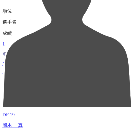
順位
選手名
成績
1
MF 10
氣田 亮真
22
2
DF 19
岡本 一真