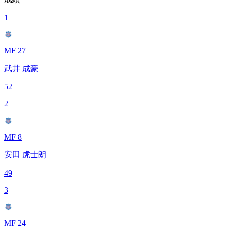
1
MF 27
武井 成豪
52
2
MF 8
安田 虎士朗
49
3
MF 24