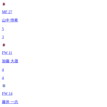
MF 27
山中 惇希
5
3
FW 11
加藤 大晟
4
4
FW 14
藤井 一志