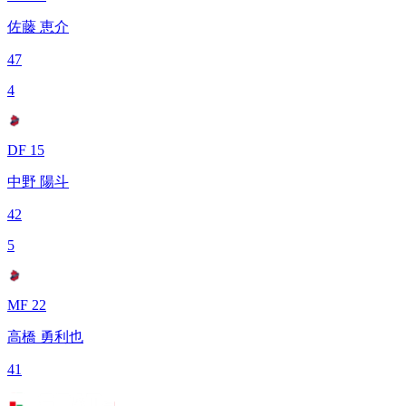
佐藤 恵介
47
4
DF 15
中野 陽斗
42
5
MF 22
高橋 勇利也
41