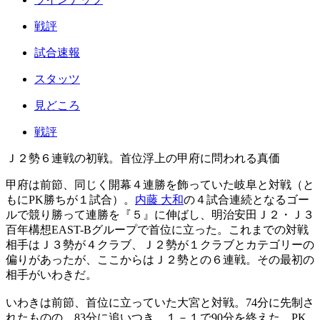
戦評
試合速報
スタッツ
見どころ
戦評
Ｊ２勢６連戦の初戦。首位浮上の甲府に問われる真価
甲府は前節、同じく開幕４連勝を飾っていた岐阜と対戦（と
もにPK勝ちが１試合）。
内藤 大和
の４試合連続となるゴー
ルで競り勝って連勝を『５』に伸ばし、明治安田Ｊ２・Ｊ３
百年構想EAST-Bグループで首位に立った。これまでの対戦
相手はＪ３勢が４クラブ、Ｊ２勢が１クラブとカテゴリーの
偏りがあったが、ここからはＪ２勢との６連戦。その最初の
相手がいわきだ。
いわきは前節、首位に立っていた大宮と対戦。74分に先制さ
れたものの、83分に追いつき、１－１で90分を終えた。PK