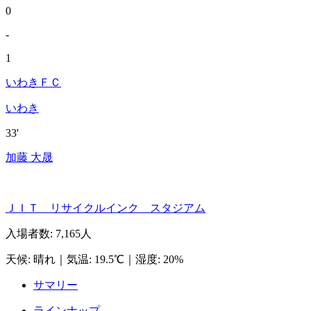
0
-
1
いわきＦＣ
いわき
33'
加藤 大晟
ＪＩＴ リサイクルインク スタジアム
入場者数
:
7,165人
天候
:
晴れ
｜
気温
:
19.5℃
｜
湿度
:
20%
サマリー
ラインナップ