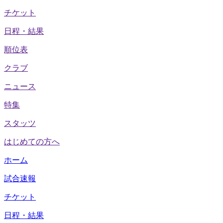
チケット
日程・結果
順位表
クラブ
ニュース
特集
スタッツ
はじめての方へ
ホーム
試合速報
チケット
日程・結果