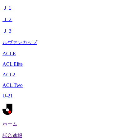
Ｊ１
Ｊ２
Ｊ３
ルヴァンカップ
ACLE
ACL Elite
ACL2
ACL Two
U-21
ホーム
試合速報