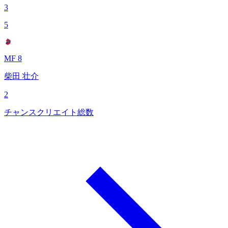
3
5
MF 8
柴田 壮介
2
チャンスクリエイト総数