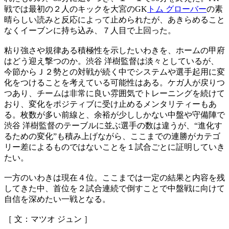
戦では最初の２人のキックを大宮のGK
トム グローバー
の素
晴らしい読みと反応によって止められたが、あきらめること
なくイーブンに持ち込み、７人目で上回った。
粘り強さや規律ある積極性を示したいわきを、ホームの甲府
はどう迎え撃つのか。渋谷 洋樹監督は淡々としているが、
今節からＪ２勢との対戦が続く中でシステムや選手起用に変
化をつけることを考えている可能性はある。ケガ人が戻りつ
つあり、チームは非常に良い雰囲気でトレーニングを続けて
おり、変化をポジティブに受け止めるメンタリティーもあ
る。枚数が多い前線と、余裕が少ししかない中盤や守備陣で
渋谷 洋樹監督のテーブルに並ぶ選手の数は違うが、“進化す
るための変化”も積み上げながら、ここまでの連勝がカテゴ
リー差によるものではないことを１試合ごとに証明していき
たい。
一方のいわきは現在４位。ここまでは一定の結果と内容を残
してきた中、首位を２試合連続で倒すことで中盤戦に向けて
自信を深めたい一戦となる。
［ 文：マツオ ジュン ］