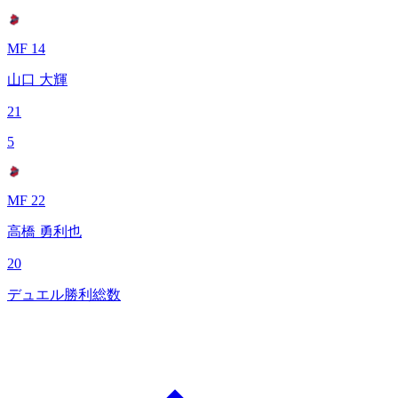
MF 14
山口 大輝
21
5
MF 22
高橋 勇利也
20
デュエル勝利総数