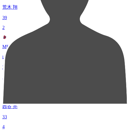
荒木 翔
39
2
MF 27
山中 惇希
33
2
FW 10
西谷 亮
33
4