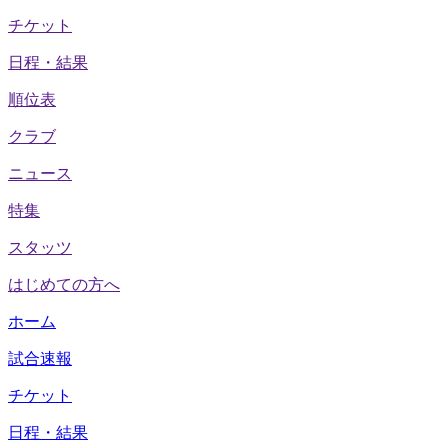
チケット
日程・結果
順位表
クラブ
ニュース
特集
スタッツ
はじめての方へ
ホーム
試合速報
チケット
日程・結果