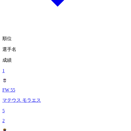
順位
選手名
成績
1
FW 55
マテウス モラエス
5
2