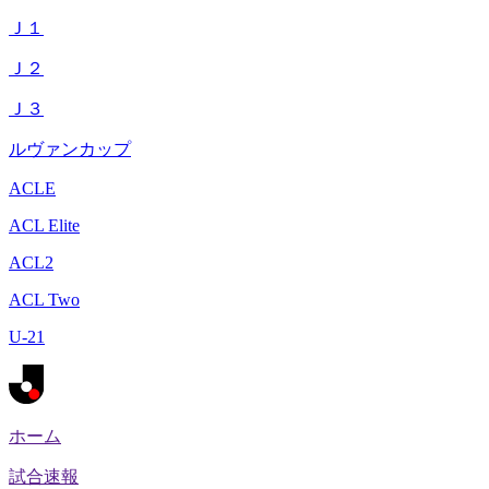
Ｊ１
Ｊ２
Ｊ３
ルヴァンカップ
ACLE
ACL Elite
ACL2
ACL Two
U-21
ホーム
試合速報