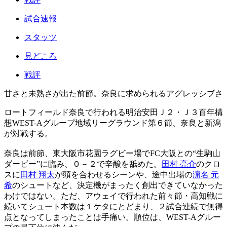
試合速報
スタッツ
見どころ
戦評
甘さと未熟さが出た前節。奈良に求められるアグレッシブさ
ロートフィールド奈良で行われる明治安田Ｊ２・Ｊ３百年構
想WEST-Aグループ地域リーグラウンド第６節、奈良と新潟
が対戦する。
奈良は前節、東大阪市花園ラグビー場でFC大阪との“生駒山
ダービー”に臨み、０－２で辛酸を舐めた。
田村 亮介
のクロ
スに
田村 翔太
が頭を合わせるシーンや、途中出場の
濵名 元
希
のシュートなど、決定機がまったく創出できていなかった
わけではない。ただ、アウェイで行われた前々節・高知戦に
続いてシュート本数は１ケタにとどまり、２試合連続で無得
点となってしまったことは手痛い。順位は、WEST-Aグルー