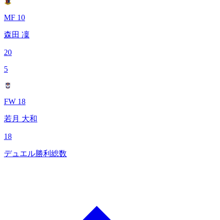
MF 10
森田 凜
20
5
FW 18
若月 大和
18
デュエル勝利総数