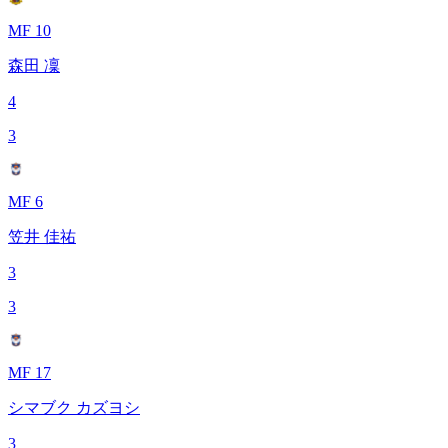
MF 10
森田 凜
4
3
MF 6
笠井 佳祐
3
3
MF 17
シマブク カズヨシ
3