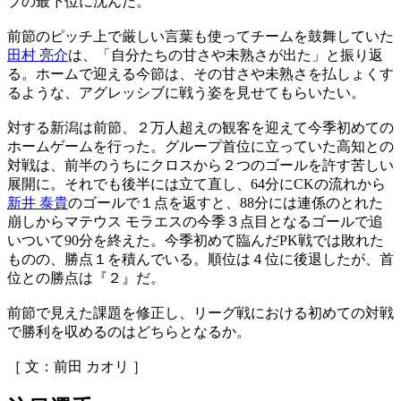
プの最下位に沈んだ。
前節のピッチ上で厳しい言葉も使ってチームを鼓舞していた
田村 亮介
は、「自分たちの甘さや未熟さが出た」と振り返
る。ホームで迎える今節は、その甘さや未熟さを払しょくす
るような、アグレッシブに戦う姿を見せてもらいたい。
対する新潟は前節、２万人超えの観客を迎えて今季初めての
ホームゲームを行った。グループ首位に立っていた高知との
対戦は、前半のうちにクロスから２つのゴールを許す苦しい
展開に。それでも後半には立て直し、64分にCKの流れから
新井 泰貴
のゴールで１点を返すと、88分には連係のとれた
崩しからマテウス モラエスの今季３点目となるゴールで追
いついて90分を終えた。今季初めて臨んだPK戦では敗れた
ものの、勝点１を積んでいる。順位は４位に後退したが、首
位との勝点は『２』だ。
前節で見えた課題を修正し、リーグ戦における初めての対戦
で勝利を収めるのはどちらとなるか。
［ 文：前田 カオリ ］