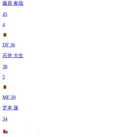
藤原 奏哉
45
4
DF 36
石井 大生
38
5
MF 50
芝本 蓮
34