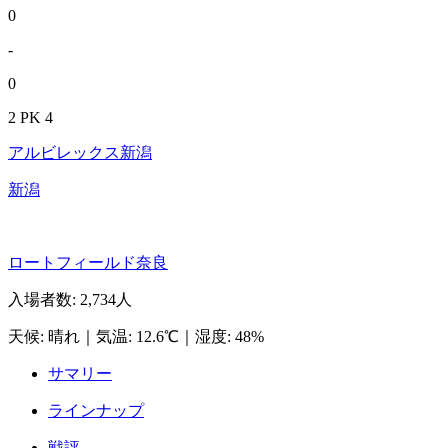
0
-
0
2 PK 4
アルビレックス新潟
新潟
ロートフィールド奈良
入場者数
:
2,734人
天候
:
晴れ
｜
気温
:
12.6℃
｜
湿度
:
48%
サマリー
ラインナップ
戦評