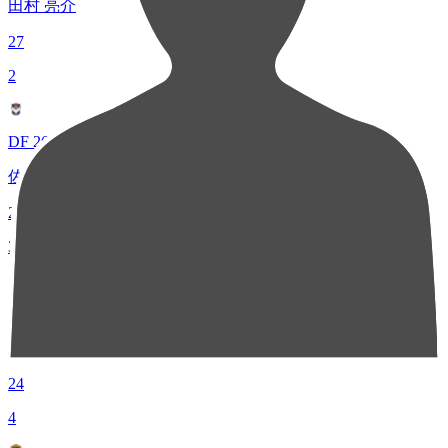
田村 亮介
27
2
DF 26
佐藤 海宏
26
3
MF 17
シマブク カズヨシ
24
4