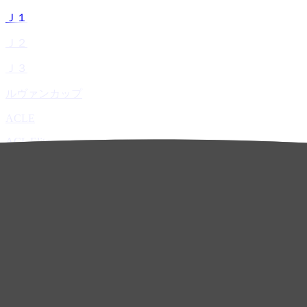
Ｊ１
Ｊ２
Ｊ３
ルヴァンカップ
ACLE
ACL Elite
ACL2
ACL Two
U-21
ホーム
試合速報