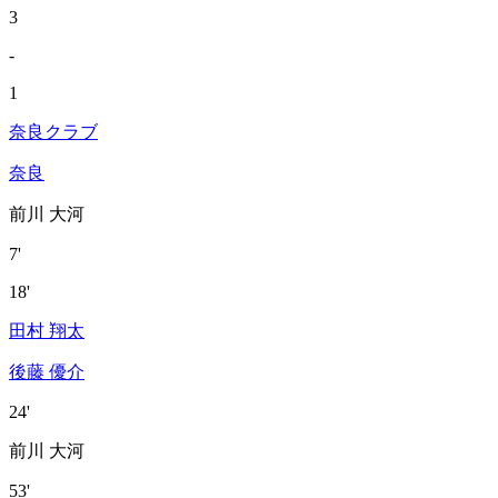
3
-
1
奈良クラブ
奈良
前川 大河
7'
18'
田村 翔太
後藤 優介
24'
前川 大河
53'