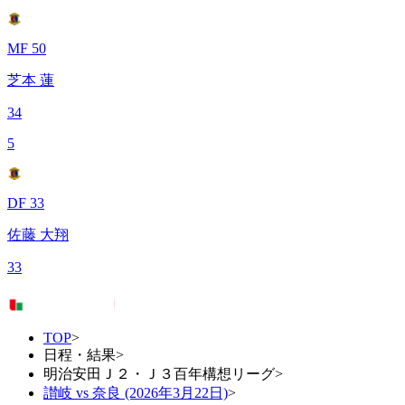
MF 50
芝本 蓮
34
5
DF 33
佐藤 大翔
33
TOP
>
日程・結果
>
明治安田Ｊ２・Ｊ３百年構想リーグ
>
讃岐 vs 奈良 (2026年3月22日)
>