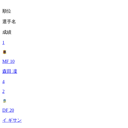
順位
選手名
成績
1
MF 10
森田 凜
4
2
DF 20
イ ギサン