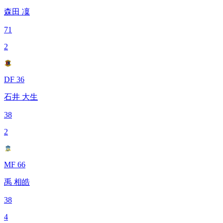
森田 凜
71
2
DF 36
石井 大生
38
2
MF 66
禹 相皓
38
4