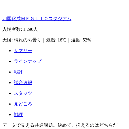
四国化成ＭＥＧＬＩＯスタジアム
入場者数
:
1,290人
天候
:
晴れのち曇り
｜
気温
:
16℃
｜
湿度
:
52%
サマリー
ラインナップ
戦評
試合速報
スタッツ
見どころ
戦評
データで見える共通課題。決めて、抑えるのはどちらだ