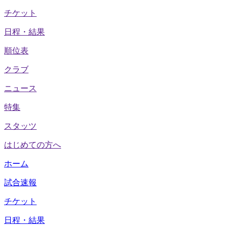
チケット
日程・結果
順位表
クラブ
ニュース
特集
スタッツ
はじめての方へ
ホーム
試合速報
チケット
日程・結果