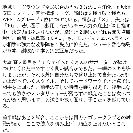
地域リーグラウンド全18試合のうち３分の１を消化した明治
安田Ｊ２・Ｊ３百年構想リーグ。讃岐は２勝４敗で勝点６、
WEST-Aグループ７位につけている。得点は『３』、失点は
『10』。若い選手も起用しながらチーム力の底上げを目指す
中、決定力は物足りないが、挙げた２勝はいずれも無失点勝
利だ。前節・徳島戦（０●１）も、若いディフェンスライン
が相手の強力な攻撃陣を１失点に抑えた。シュート数も徳島
が９本、讃岐が７本とほぼ互角だった。
大嶽 直人監督も「アウェイへたくさんのサポーターが駆け
つけてくれた中ですごく良い試合ができた。一瞬のスキを許
しましたが、それ以外は自分たちで盛り上げて自分たちがは
い上がっていくスタイル、そしてハードワークできた点では
相手を上回った。前半の苦しい時間を乗り越えて、後半にな
っても強さやメンタリティーが落ちずに戦えたことは次へつ
ながると思います」と試合を振り返り、手ごたえを感じてい
る。
前半戦はあと３試合、ここからは同カテゴリークラブとの対
戦が続く。ここで勝点を積み上げ、順位を上げたいところ
だ。