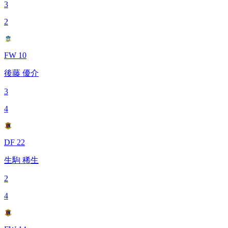
3
2
FW 10
後藤 優介
3
4
DF 22
生駒 稀生
2
4