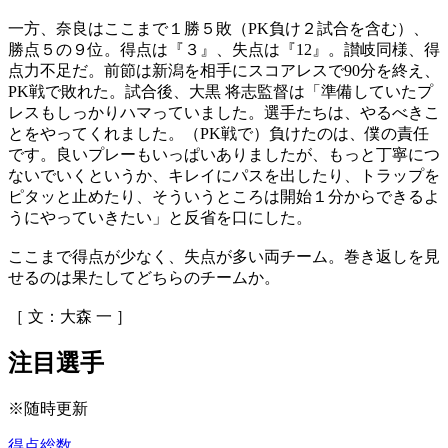
一方、奈良はここまで１勝５敗（PK負け２試合を含む）、
勝点５の９位。得点は『３』、失点は『12』。讃岐同様、得
点力不足だ。前節は新潟を相手にスコアレスで90分を終え、
PK戦で敗れた。試合後、大黒 将志監督は「準備していたプ
レスもしっかりハマっていました。選手たちは、やるべきこ
とをやってくれました。（PK戦で）負けたのは、僕の責任
です。良いプレーもいっぱいありましたが、もっと丁寧につ
ないでいくというか、キレイにパスを出したり、トラップを
ピタッと止めたり、そういうところは開始１分からできるよ
うにやっていきたい」と反省を口にした。
ここまで得点が少なく、失点が多い両チーム。巻き返しを見
せるのは果たしてどちらのチームか。
［ 文：大森 一 ］
注目選手
※随時更新
得点総数