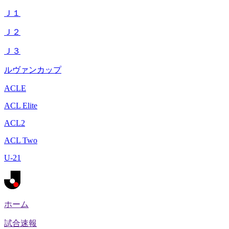
Ｊ１
Ｊ２
Ｊ３
ルヴァンカップ
ACLE
ACL Elite
ACL2
ACL Two
U-21
ホーム
試合速報