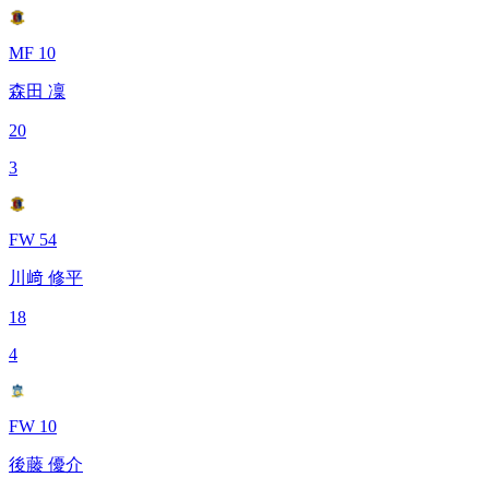
MF 10
森田 凜
20
3
FW 54
川﨑 修平
18
4
FW 10
後藤 優介