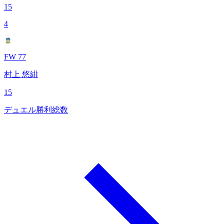
15
4
FW 77
村上 悠緋
15
デュエル勝利総数