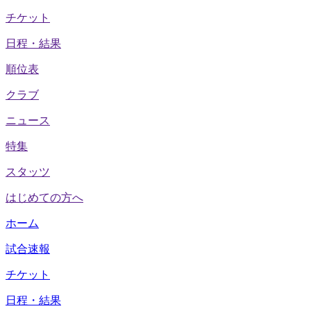
チケット
日程・結果
順位表
クラブ
ニュース
特集
スタッツ
はじめての方へ
ホーム
試合速報
チケット
日程・結果