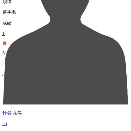
順位
選手名
成績
1
MF 8
岡田 優希
32
2
MF 10
針谷 岳晃
25