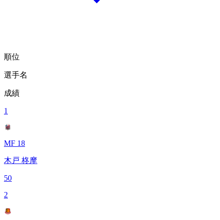
順位
選手名
成績
1
MF 18
木戸 柊摩
50
2