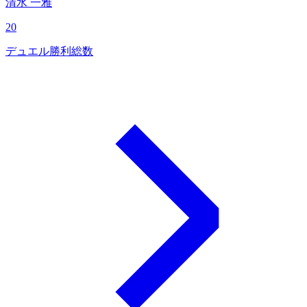
清水 一雅
20
デュエル勝利総数