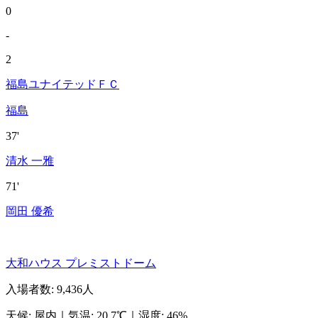
0
-
2
福島ユナイテッドＦＣ
福島
37'
清水 一雅
71'
岡田 優希
大和ハウス プレミストドーム
入場者数
:
9,436人
天候
:
屋内
｜
気温
:
20.7℃
｜
湿度
:
46%