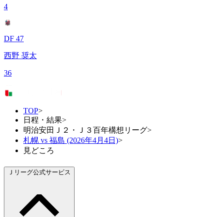
4
DF 47
西野 奨太
36
TOP
>
日程・結果
>
明治安田Ｊ２・Ｊ３百年構想リーグ
>
札幌 vs 福島 (2026年4月4日)
>
見どころ
Ｊリーグ公式サービス