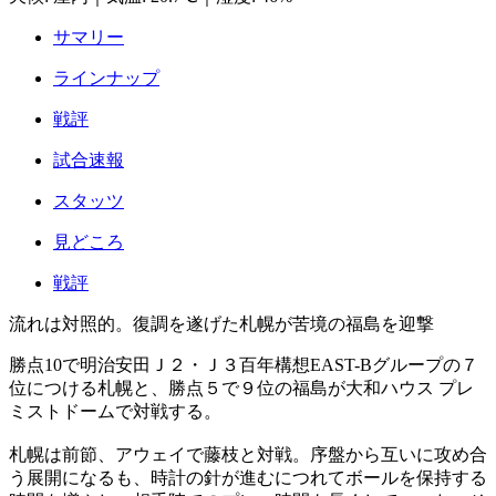
サマリー
ラインナップ
戦評
試合速報
スタッツ
見どころ
戦評
流れは対照的。復調を遂げた札幌が苦境の福島を迎撃
勝点10で明治安田Ｊ２・Ｊ３百年構想EAST-Bグループの７
位につける札幌と、勝点５で９位の福島が大和ハウス プレ
ミストドームで対戦する。
札幌は前節、アウェイで藤枝と対戦。序盤から互いに攻め合
う展開になるも、時計の針が進むにつれてボールを保持する