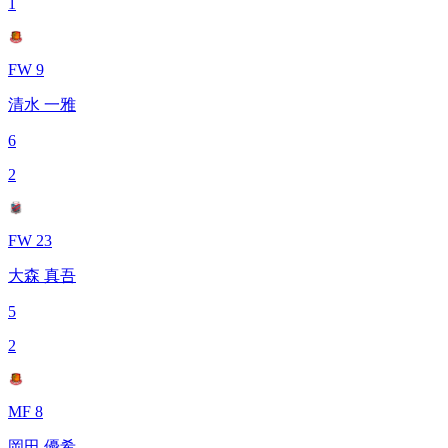
1
FW 9
清水 一雅
6
2
FW 23
大森 真吾
5
2
MF 8
岡田 優希