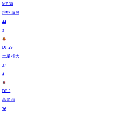
MF 30
狩野 海晟
44
3
DF 29
土屋 櫂大
37
4
DF 2
髙尾 瑠
36