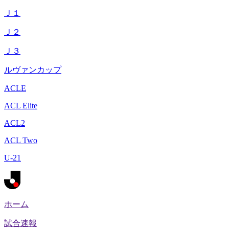
Ｊ１
Ｊ２
Ｊ３
ルヴァンカップ
ACLE
ACL Elite
ACL2
ACL Two
U-21
ホーム
試合速報