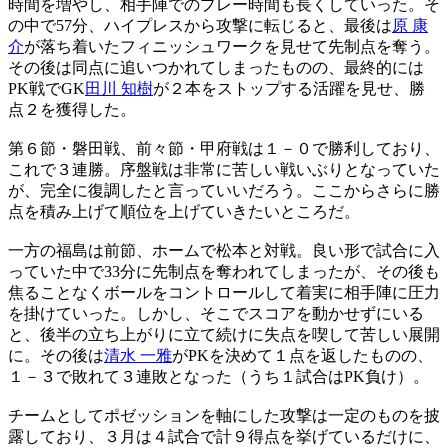
時間を増やし、相手陣でのプレー時間も長くしていった。そ
の中で57分、ハイプレスから攻撃に転じると、最後は
原 康
介
が落ち着いたフィニッシュワークを見せて先制点を奪う。
その後は同点に追いつかれてしまったものの、最終的には
PK戦でGK
田川 知樹
が２本をストップする活躍を見せ、勝
点２を獲得した。
第６節・磐田戦、前々節・甲府戦は１－０で勝利しており、
これで３連勝。序盤戦は非常に苦しい戦いぶりとなっていた
が、完全に復調したと言っていいだろう。ここからさらに勝
点を積み上げて順位を上げていきたいところだ。
一方の福島は前節、ホームで松本と対戦。良い形で試合に入
っていた中で33分に先制点を奪われてしまったが、その後も
焦ることなくボールをコントロールして着実に相手陣に圧力
を掛けていった。しかし、そこでスコアを動かせずにいる
と、後半の立ち上がりに立て続けに失点を喫して苦しい展開
に。その後は
清水 一雅
がPKを決めて１点を返したものの、
１－３で敗れて３連敗となった（うち１試合はPK負け）。
チームとしてポゼッションを軸にした攻撃は一定のものを披
露しており、３月は４試合で計９得点を挙げているだけに、