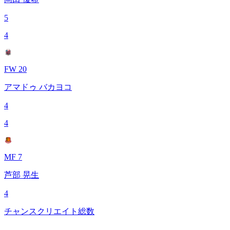
5
4
FW 20
アマドゥ バカヨコ
4
4
MF 7
芦部 晃生
4
チャンスクリエイト総数