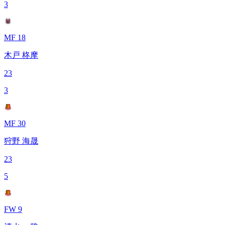
3
MF 18
木戸 柊摩
23
3
MF 30
狩野 海晟
23
5
FW 9