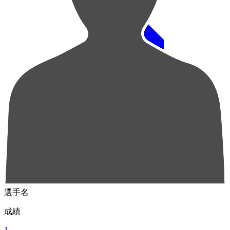
順位
選手名
成績
1