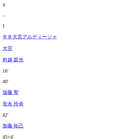
4
-
1
ＲＢ大宮アルディージャ
大宮
村越 凱光
16'
40'
加藤 聖
安永 玲央
42'
加藤 拓己
45+4'