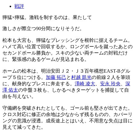
戦評
獰猛×獰猛。激戦を制するのは、果たして
激しさが際立つ90分間になりそうだ。
松本も大宮も、獰猛なプレッシングを根幹に据えるチーム。
ハメて高い位置で回収するか、ロングボールを蹴ったあとの
セカンドボール勝負か。スキの少ない両チームの対戦だけ
に、緊張感のあるゲームが見込まれる。
ホームの松本は、明治安田Ｊ２・Ｊ３百年構想EAST-Bグル
ープ５位につける。
加藤 拓己
と
村越 凱光
の前線２人を筆頭
に、献身的なプレスに奔走する。
澤崎 凌大
、
安永 玲央
、
深
澤 佑太
の中盤３枚も、しかるべきターゲットを捕捉して自
由を与えない。
守備網を突破されたとしても、ゴール前も堅さが出てきた。
クロス対応に修正の余地は少なからず残るものの、カバーリ
ングの意識が浸透。成長途上とはいえ、不用意な失点は目に
見えて減ってきた。