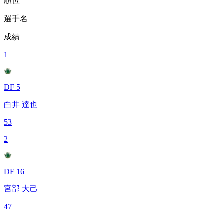
順位
選手名
成績
1
DF 5
白井 達也
53
2
DF 16
宮部 大己
47