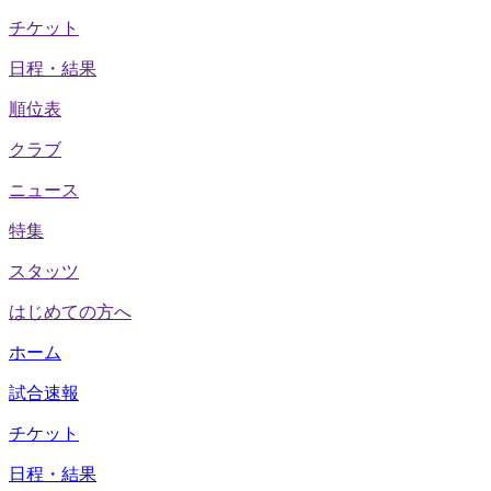
チケット
日程・結果
順位表
クラブ
ニュース
特集
スタッツ
はじめての方へ
ホーム
試合速報
チケット
日程・結果