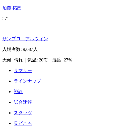
加藤 拓己
57'
サンプロ アルウィン
入場者数
:
9,687人
天候
:
晴れ
｜
気温
:
20℃
｜
湿度
:
27%
サマリー
ラインナップ
戦評
試合速報
スタッツ
見どころ