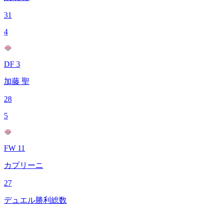
31
4
DF 3
加藤 聖
28
5
FW 11
カプリーニ
27
デュエル勝利総数