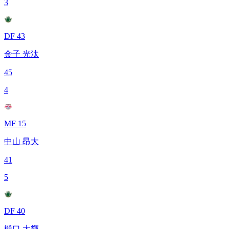
3
DF 43
金子 光汰
45
4
MF 15
中山 昂大
41
5
DF 40
樋口 大輝