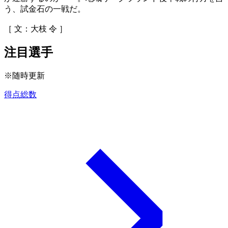
う、試金石の一戦だ。
［ 文：大枝 令 ］
注目選手
※随時更新
得点総数