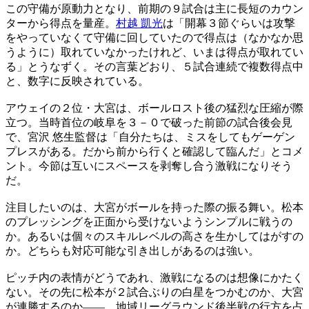
この守備が原動力となり、前期の９試合は主に長短のカウン
ターから得点を量産。
村越 凱光
は「開幕３節ぐらいは攻撃
をやっていなくて守備に回していたので得点は（なかなか思
うように）取れていなかったけれど、いまは得点が取れてい
る」とうなずく。その言葉どおり、５試合連続で複数得点中
と、数字に反映されている。
アウェイの２位・大宮は、ボールロスト後の猛烈な圧縮が際
立つ。当時首位の岐阜を３－０で破った前節の試合後会見
で、宮沢 悠生監督は「自分たちは、ミスをしてもゲーゲン
プレスがある。だから前から行くと確認して臨んだ」とコメ
ント。今節は互いにスペースを剥奪し合う激戦になりそう
だ。
注目したいのは、大宮がボールを持った際の振る舞い。松本
のプレッシングを正面から受けないようシンプルに戦うの
か。あるいは個々のスキルレベルの高さを生かしてはがすの
か。どちらも対応可能な引き出しがあるのは強い。
ピッチ内の表情がどうであれ、激戦になるのは想像にかたく
ない。その先に松本が２試合ぶりの白星をつかむのか、大宮
が連勝するのか――。地域リーグラウンド後半戦の行方を占