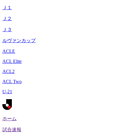
Ｊ１
Ｊ２
Ｊ３
ルヴァンカップ
ACLE
ACL Elite
ACL2
ACL Two
U-21
ホーム
試合速報