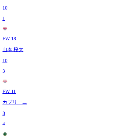
10
1
FW 18
山本 桜大
10
3
FW 11
カプリーニ
8
4