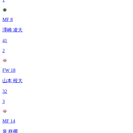
MF 8
澤崎 凌大
41
2
FW 18
山本 桜大
32
3
MF 14
泉 柊椰