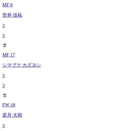
MF 6
笠井 佳祐
3
3
MF 17
シマブク カズヨシ
3
3
FW 18
若月 大和
3