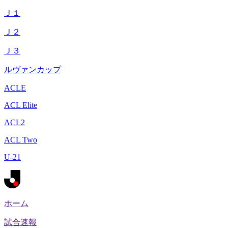
Ｊ１
Ｊ２
Ｊ３
ルヴァンカップ
ACLE
ACL Elite
ACL2
ACL Two
U-21
ホーム
試合速報