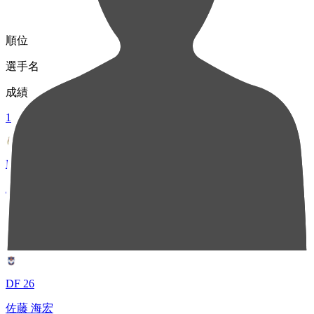
順位
選手名
成績
1
MF 16
上月 翔聖
29
2
DF 26
佐藤 海宏