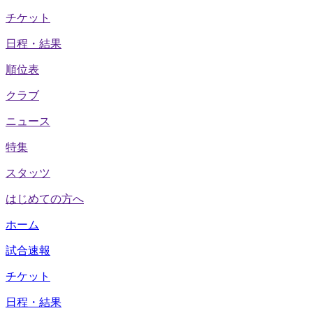
チケット
日程・結果
順位表
クラブ
ニュース
特集
スタッツ
はじめての方へ
ホーム
試合速報
チケット
日程・結果