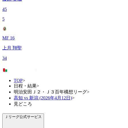
45
5
MF 16
上月 翔聖
34
TOP
>
日程・結果
>
明治安田Ｊ２・Ｊ３百年構想リーグ
>
高知 vs 新潟 (2026年4月12日)
>
見どころ
Ｊリーグ公式サービス