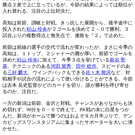
勝点２差で上に立っているが、今節の結果によっては順位が
入れ替わる、注目の上位対決だ。
高知は前節、讃岐と対戦。きっ抗した展開から、後半途中に
投入された
杉山 伶央
が２ゴールを決めて２－０で勝利。３
試合ぶりの複数得点と無失点で、連敗を『２』で止めた。
前節は前線の選手の交代で流れが変わったが、まさに今季の
高知は、１トップ、２シャドーの層が厚い。前節でゴールを
決めた
杉山 伶央
に加えて、今季３点を挙げている
新谷 聖
基
、テクニックのある
河田 篤秀
、
田中 稔也
、スピードのあ
る
三好 麟大
、ウイングバックもできる
佐々木 敦河
など、対
戦相手や試合の流れによって使い分けることができる。今節
は吉本 岳史監督がどのカードを切り、誰が勝利を呼び寄せ
るのか、注目だ。
一方の新潟は前節、金沢と対戦。チャンスがありながらも決
め切れず、90分を０－０で終えて、PK戦の末に白星をつか
んだ。新潟がホームで勝つのはおよそ９カ月半ぶりで、デン
カビッグスワンスタジアムに集まったサポーターを大いに沸
かせた。