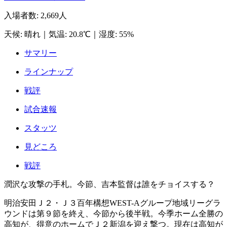
入場者数
:
2,669人
天候
:
晴れ
｜
気温
:
20.8℃
｜
湿度
:
55%
サマリー
ラインナップ
戦評
試合速報
スタッツ
見どころ
戦評
潤沢な攻撃の手札。今節、吉本監督は誰をチョイスする？
明治安田Ｊ２・Ｊ３百年構想WEST-Aグループ地域リーグラ
ウンドは第９節を終え、今節から後半戦。今季ホーム全勝の
高知が、得意のホームでＪ２新潟を迎え撃つ。現在は高知が