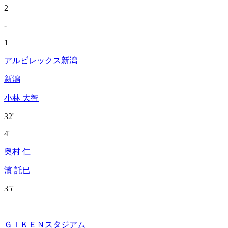
2
-
1
アルビレックス新潟
新潟
小林 大智
32'
4'
奥村 仁
濱 託巳
35'
ＧＩＫＥＮスタジアム