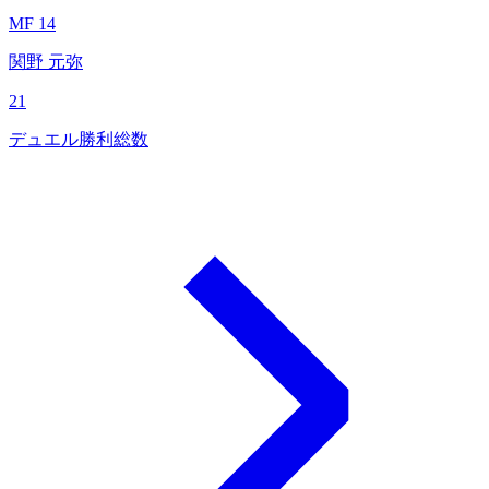
MF 14
関野 元弥
21
デュエル勝利総数