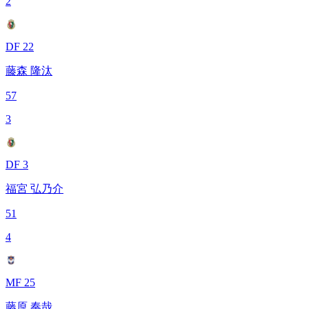
2
DF 22
藤森 隆汰
57
3
DF 3
福宮 弘乃介
51
4
MF 25
藤原 奏哉