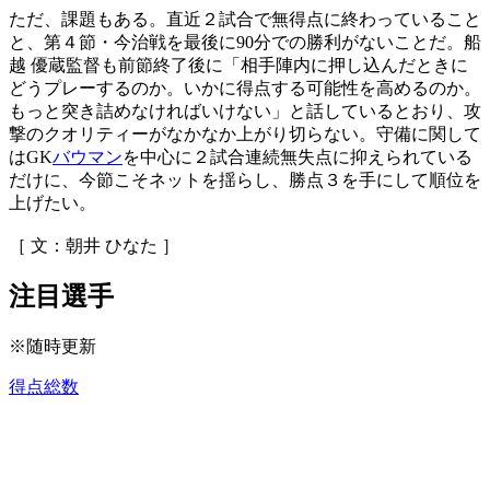
ただ、課題もある。直近２試合で無得点に終わっていること
と、第４節・今治戦を最後に90分での勝利がないことだ。船
越 優蔵監督も前節終了後に「相手陣内に押し込んだときに
どうプレーするのか。いかに得点する可能性を高めるのか。
もっと突き詰めなければいけない」と話しているとおり、攻
撃のクオリティーがなかなか上がり切らない。守備に関して
はGK
バウマン
を中心に２試合連続無失点に抑えられている
だけに、今節こそネットを揺らし、勝点３を手にして順位を
上げたい。
［ 文：朝井 ひなた ］
注目選手
※随時更新
得点総数