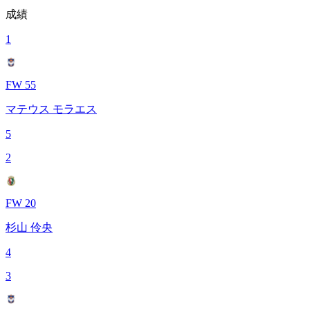
成績
1
FW 55
マテウス モラエス
5
2
FW 20
杉山 伶央
4
3