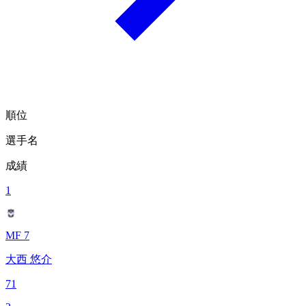
順位
選手名
成績
1
MF 7
大西 悠介
71