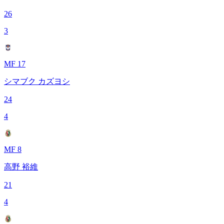
26
3
MF 17
シマブク カズヨシ
24
4
MF 8
高野 裕維
21
4