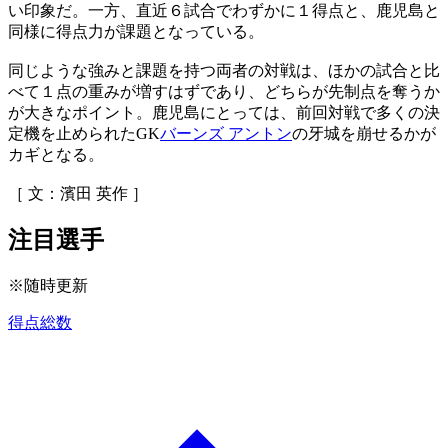
い印象だ。一方、直近６試合でわずかに１得点と、鹿児島と
同様に得点力が課題となっている。
同じような強みと課題を持つ両者の対戦は、ほかの試合と比
べて１点の重みが増すはずであり、どちらが先制点を奪うか
が大きなポイント。鹿児島にとっては、前回対戦で多くの決
定機を止められたGK
バーンズ アントン
の牙城を崩せるかが
カギとなる。
［ 文：濱田 英作 ］
注目選手
※随時更新
得点総数