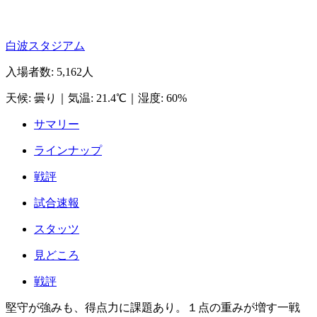
白波スタジアム
入場者数
:
5,162人
天候
:
曇り
｜
気温
:
21.4℃
｜
湿度
:
60%
サマリー
ラインナップ
戦評
試合速報
スタッツ
見どころ
戦評
堅守が強みも、得点力に課題あり。１点の重みが増す一戦