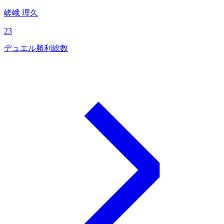
嵯峨 理久
23
デュエル勝利総数