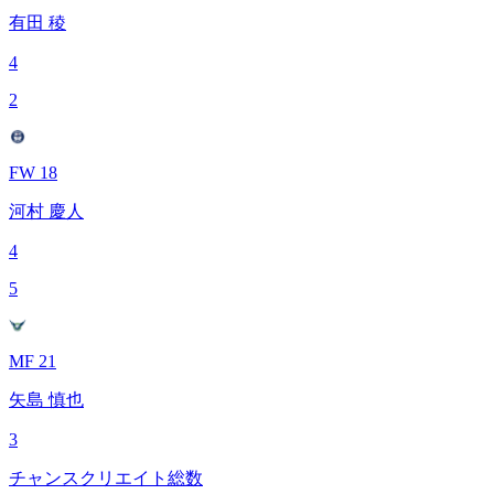
有田 稜
4
2
FW 18
河村 慶人
4
5
MF 21
矢島 慎也
3
チャンスクリエイト総数