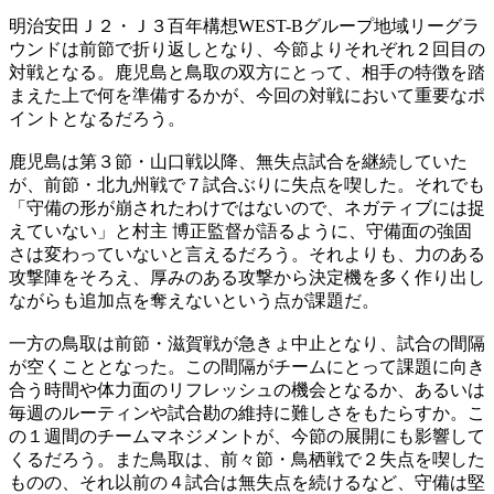
明治安田Ｊ２・Ｊ３百年構想WEST-Bグループ地域リーグラ
ウンドは前節で折り返しとなり、今節よりそれぞれ２回目の
対戦となる。鹿児島と鳥取の双方にとって、相手の特徴を踏
まえた上で何を準備するかが、今回の対戦において重要なポ
イントとなるだろう。
鹿児島は第３節・山口戦以降、無失点試合を継続していた
が、前節・北九州戦で７試合ぶりに失点を喫した。それでも
「守備の形が崩されたわけではないので、ネガティブには捉
えていない」と村主 博正監督が語るように、守備面の強固
さは変わっていないと言えるだろう。それよりも、力のある
攻撃陣をそろえ、厚みのある攻撃から決定機を多く作り出し
ながらも追加点を奪えないという点が課題だ。
一方の鳥取は前節・滋賀戦が急きょ中止となり、試合の間隔
が空くこととなった。この間隔がチームにとって課題に向き
合う時間や体力面のリフレッシュの機会となるか、あるいは
毎週のルーティンや試合勘の維持に難しさをもたらすか。こ
の１週間のチームマネジメントが、今節の展開にも影響して
くるだろう。また鳥取は、前々節・鳥栖戦で２失点を喫した
ものの、それ以前の４試合は無失点を続けるなど、守備は堅