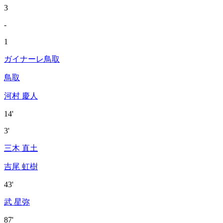
3
-
1
ガイナーレ鳥取
鳥取
河村 慶人
14'
3'
三木 直土
吉尾 虹樹
43'
武 星弥
87'