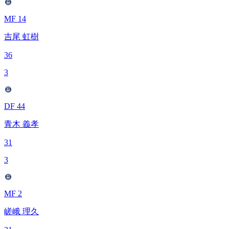
MF 14
吉尾 虹樹
36
3
DF 44
青木 義孝
31
3
MF 2
嵯峨 理久