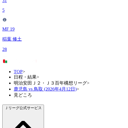
31
5
MF 19
稲葉 修土
28
TOP
>
日程・結果
>
明治安田Ｊ２・Ｊ３百年構想リーグ
>
鹿児島 vs 鳥取 (2026年4月12日)
>
見どころ
Ｊリーグ公式サービス