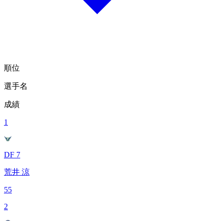
順位
選手名
成績
1
DF 7
荒井 涼
55
2