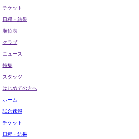
チケット
日程・結果
順位表
クラブ
ニュース
特集
スタッツ
はじめての方へ
ホーム
試合速報
チケット
日程・結果