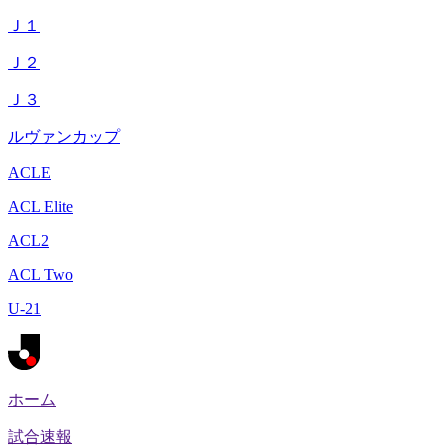
Ｊ１
Ｊ２
Ｊ３
ルヴァンカップ
ACLE
ACL Elite
ACL2
ACL Two
U-21
ホーム
試合速報