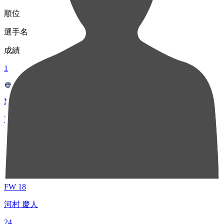
順位
選手名
成績
1
MF 14
吉尾 虹樹
36
2
FW 18
河村 慶人
24