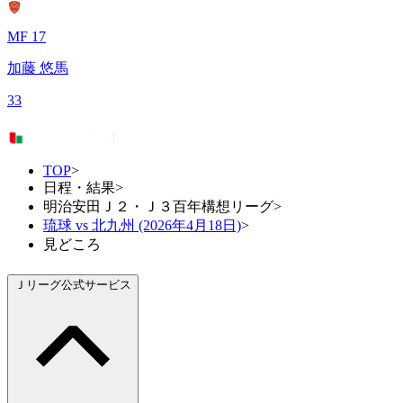
MF 17
加藤 悠馬
33
TOP
>
日程・結果
>
明治安田Ｊ２・Ｊ３百年構想リーグ
>
琉球 vs 北九州 (2026年4月18日)
>
見どころ
Ｊリーグ公式サービス