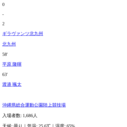
0
-
2
ギラヴァンツ北九州
北九州
58'
平原 隆暉
63'
渡邉 颯太
沖縄県総合運動公園陸上競技場
入場者数
:
1,686人
天候
:
曇り
｜
気温
:
25.6℃
｜
湿度
:
65%