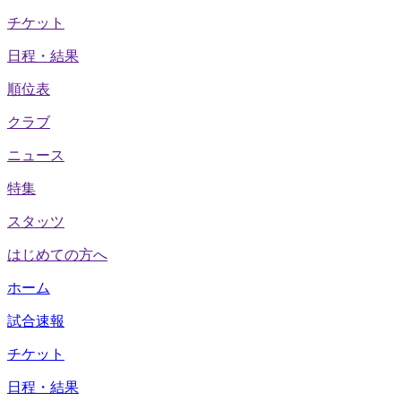
チケット
日程・結果
順位表
クラブ
ニュース
特集
スタッツ
はじめての方へ
ホーム
試合速報
チケット
日程・結果