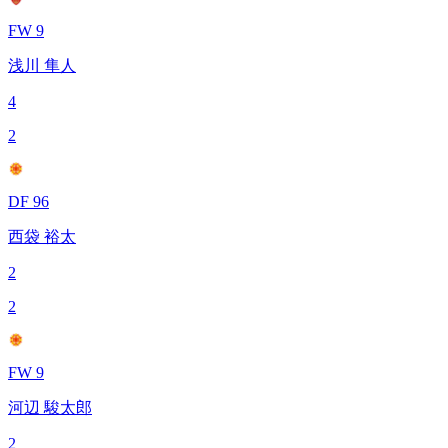
FW 9
浅川 隼人
4
2
DF 96
西袋 裕太
2
2
FW 9
河辺 駿太郎
2