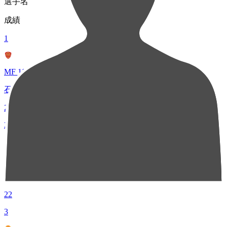
選手名
成績
1
MF 11
石浦 大雅
24
2
MF 16
井堀 二昭
22
3