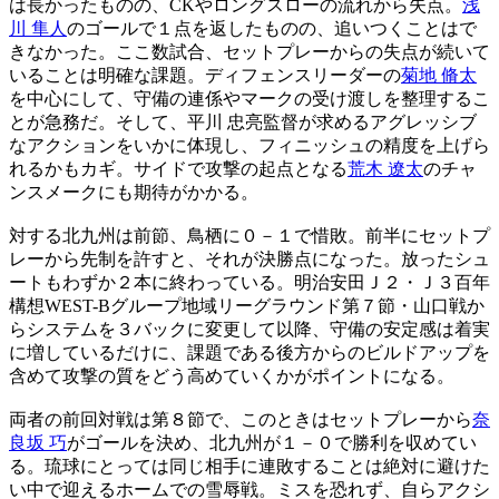
は長かったものの、CKやロングスローの流れから失点。
浅
川 隼人
のゴールで１点を返したものの、追いつくことはで
きなかった。ここ数試合、セットプレーからの失点が続いて
いることは明確な課題。ディフェンスリーダーの
菊地 脩太
を中心にして、守備の連係やマークの受け渡しを整理するこ
とが急務だ。そして、平川 忠亮監督が求めるアグレッシブ
なアクションをいかに体現し、フィニッシュの精度を上げら
れるかもカギ。サイドで攻撃の起点となる
荒木 遼太
のチャ
ンスメークにも期待がかかる。
対する北九州は前節、鳥栖に０－１で惜敗。前半にセットプ
レーから先制を許すと、それが決勝点になった。放ったシュ
ートもわずか２本に終わっている。明治安田Ｊ２・Ｊ３百年
構想WEST-Bグループ地域リーグラウンド第７節・山口戦か
らシステムを３バックに変更して以降、守備の安定感は着実
に増しているだけに、課題である後方からのビルドアップを
含めて攻撃の質をどう高めていくかがポイントになる。
両者の前回対戦は第８節で、このときはセットプレーから
奈
良坂 巧
がゴールを決め、北九州が１－０で勝利を収めてい
る。琉球にとっては同じ相手に連敗することは絶対に避けた
い中で迎えるホームでの雪辱戦。ミスを恐れず、自らアクシ