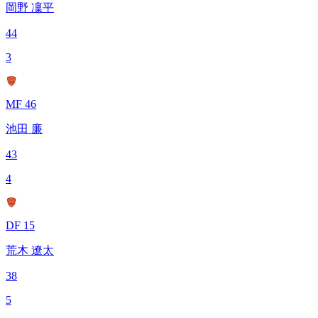
岡野 凜平
44
3
MF 46
池田 廉
43
4
DF 15
荒木 遼太
38
5