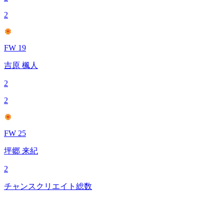
2
FW 19
吉原 楓人
2
2
FW 25
坪郷 来紀
2
チャンスクリエイト総数