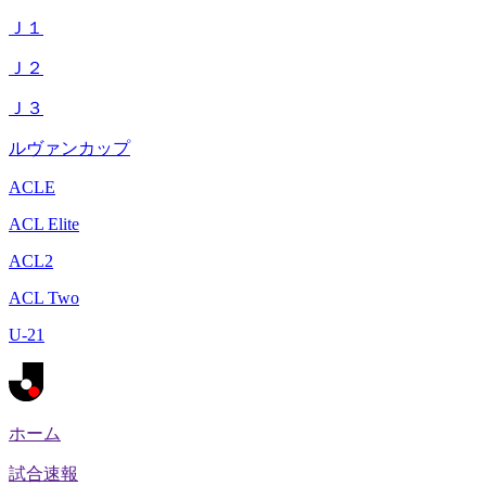
Ｊ１
Ｊ２
Ｊ３
ルヴァンカップ
ACLE
ACL Elite
ACL2
ACL Two
U-21
ホーム
試合速報