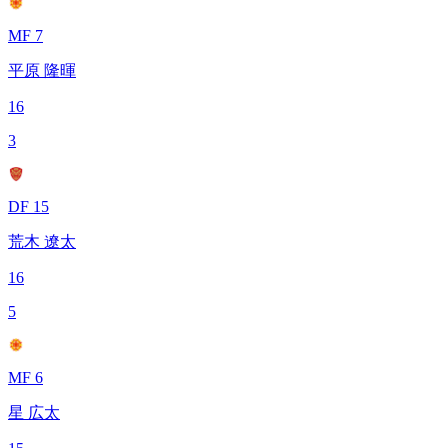
MF 7
平原 隆暉
16
3
DF 15
荒木 遼太
16
5
MF 6
星 広太