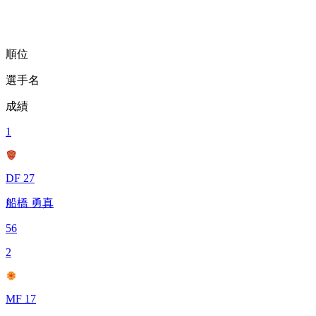
順位
選手名
成績
1
DF 27
船橋 勇真
56
2
MF 17