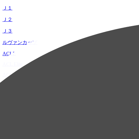
Ｊ１
Ｊ２
Ｊ３
ルヴァンカップ
ACLE
ACL Elite
ACL2
ACL Two
U-21
ホーム
試合速報