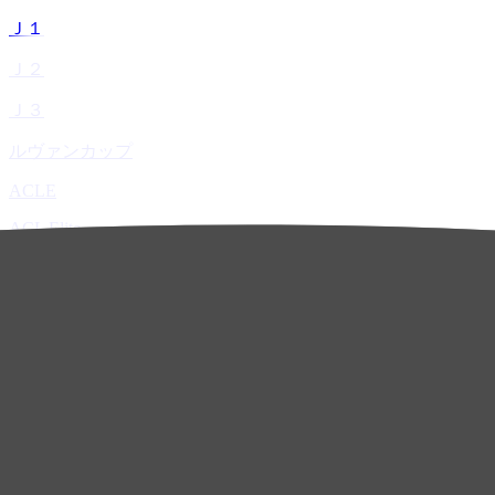
Ｊ１
Ｊ２
Ｊ３
ルヴァンカップ
ACLE
ACL Elite
ACL2
ACL Two
U-21
ホーム
試合速報