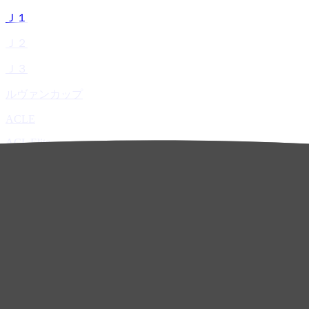
Ｊ１
Ｊ２
Ｊ３
ルヴァンカップ
ACLE
ACL Elite
ACL2
ACL Two
U-21
ホーム
試合速報