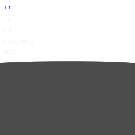
Ｊ１
Ｊ２
Ｊ３
ルヴァンカップ
ACLE
ACL Elite
ACL2
ACL Two
U-21
ホーム
試合速報