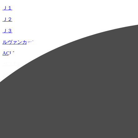
Ｊ１
Ｊ２
Ｊ３
ルヴァンカップ
ACLE
ACL Elite
ACL2
ACL Two
U-21
ホーム
試合速報