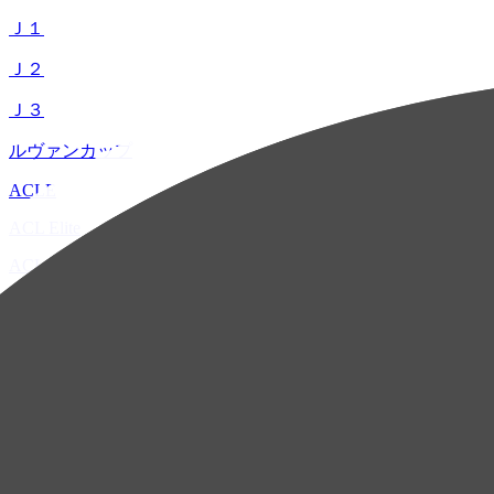
Ｊ１
Ｊ２
Ｊ３
ルヴァンカップ
ACLE
ACL Elite
ACL2
ACL Two
U-21
ホーム
試合速報