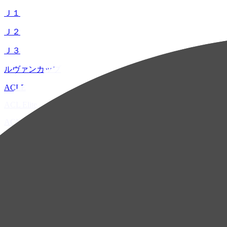
Ｊ１
Ｊ２
Ｊ３
ルヴァンカップ
ACLE
ACL Elite
ACL2
ACL Two
U-21
ホーム
試合速報