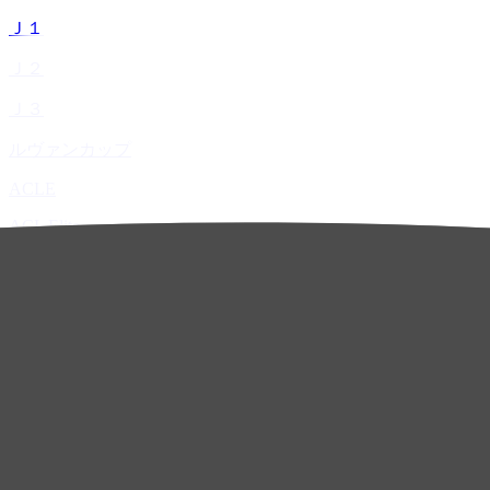
Ｊ１
Ｊ２
Ｊ３
ルヴァンカップ
ACLE
ACL Elite
ACL2
ACL Two
U-21
ホーム
試合速報