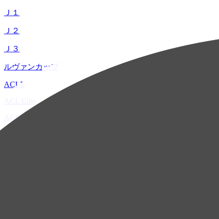
Ｊ１
Ｊ２
Ｊ３
ルヴァンカップ
ACLE
ACL Elite
ACL2
ACL Two
U-21
ホーム
試合速報