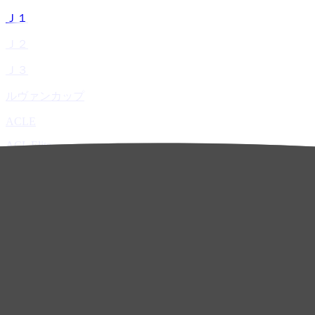
Ｊ１
Ｊ２
Ｊ３
ルヴァンカップ
ACLE
ACL Elite
ACL2
ACL Two
U-21
ホーム
試合速報